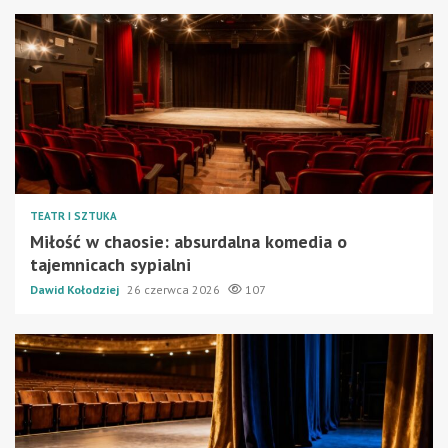
TEATR I SZTUKA
Miłość w chaosie: absurdalna komedia o
tajemnicach sypialni
Dawid Kołodziej
26 czerwca 2026
107