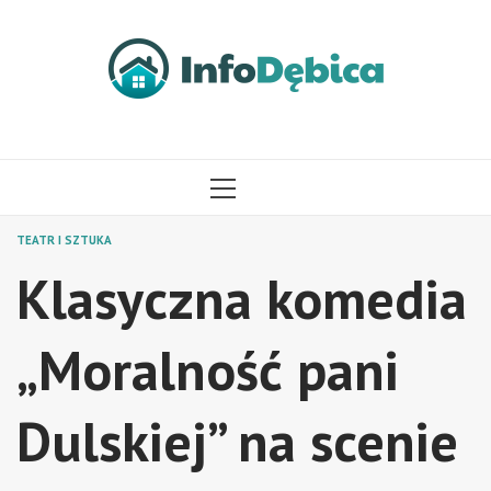
Przejdź
do
treści
MENU
GŁÓWNE
TEATR I SZTUKA
Klasyczna komedia
„Moralność pani
Dulskiej” na scenie