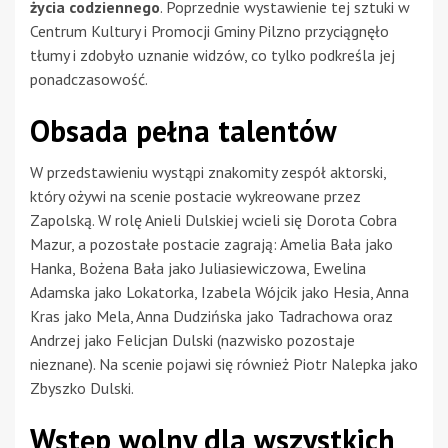
życia codziennego
. Poprzednie wystawienie tej sztuki w
Centrum Kultury i Promocji Gminy Pilzno przyciągnęło
tłumy i zdobyło uznanie widzów, co tylko podkreśla jej
ponadczasowość.
Obsada pełna talentów
W przedstawieniu wystąpi znakomity zespół aktorski,
który ożywi na scenie postacie wykreowane przez
Zapolską. W rolę Anieli Dulskiej wcieli się Dorota Cobra
Mazur, a pozostałe postacie zagrają: Amelia Bała jako
Hanka, Bożena Bała jako Juliasiewiczowa, Ewelina
Adamska jako Lokatorka, Izabela Wójcik jako Hesia, Anna
Kras jako Mela, Anna Dudzińska jako Tadrachowa oraz
Andrzej jako Felicjan Dulski (nazwisko pozostaje
nieznane). Na scenie pojawi się również Piotr Nalepka jako
Zbyszko Dulski.
Wstęp wolny dla wszystkich