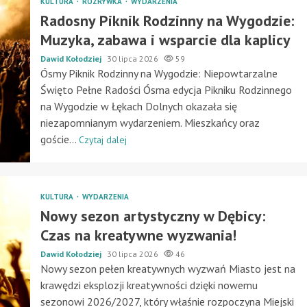
KULTURA
ROZRYWKA
WYDARZENIA
Radosny Piknik Rodzinny na Wygodzie:
Muzyka, zabawa i wsparcie dla kaplicy
Dawid Kołodziej
30 lipca 2026
59
Ósmy Piknik Rodzinny na Wygodzie: Niepowtarzalne
Święto Pełne Radości Ósma edycja Pikniku Rodzinnego
na Wygodzie w Łękach Dolnych okazała się
niezapomnianym wydarzeniem. Mieszkańcy oraz
goście...
Czytaj dalej
KULTURA
WYDARZENIA
Nowy sezon artystyczny w Dębicy:
Czas na kreatywne wyzwania!
Dawid Kołodziej
30 lipca 2026
46
Nowy sezon pełen kreatywnych wyzwań Miasto jest na
krawędzi eksplozji kreatywności dzięki nowemu
sezonowi 2026/2027, który właśnie rozpoczyna Miejski