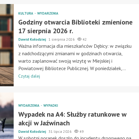
KULTURA
WYDARZENIA
Godziny otwarcia Biblioteki zmienione
17 sierpnia 2026 r.
Dawid Kołodziej
1 sierpnia 2026
42
Ważna informacja dla mieszkańców Dębicy: w związku
z nadchodzącymi zmianami w godzinach otwarcia,
warto zaplanować swoją wizytę w Miejskiej i
Powiatowej Bibliotece Publicznej. W poniedziałek,...
Czytaj dalej
WYDARZENIA
WYPADKI
Wypadek na A4: Służby ratunkowe w
akcji w Jaźwinach
Dawid Kołodziej
31 lipca 2026
49
W sobotni poranek doszło do incydentu drogowego na