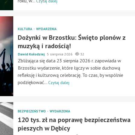
roku, w...
Czytaj dalej
KULTURA
WYDARZENIA
Dożynki w Brzostku: Święto plonów z
muzyką i radością!
Dawid Kołodziej
5 sierpnia 2026
32
Zbliżająca się data 23 sierpnia 2026 r. zapowiada w
Brzostku wydarzenie, które łączy w sobie duchową
refleksję i kulturową celebrację. To czas, by wspólnie
podziękować...
Czytaj dalej
BEZPIECZEŃSTWO
WYDARZENIA
120 tys. zł na poprawę bezpieczeństwa
pieszych w Dębicy