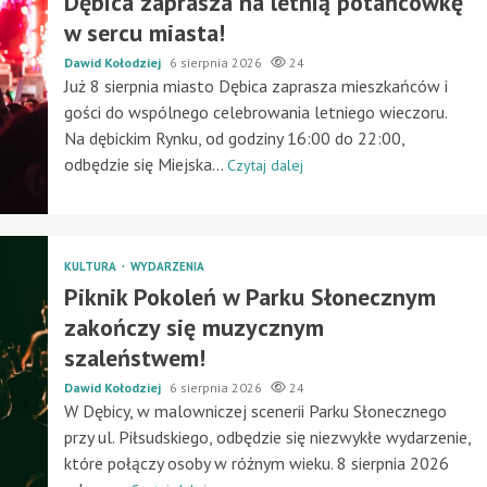
Dębica zaprasza na letnią potańcówkę
w sercu miasta!
Dawid Kołodziej
6 sierpnia 2026
24
Już 8 sierpnia miasto Dębica zaprasza mieszkańców i
gości do wspólnego celebrowania letniego wieczoru.
Na dębickim Rynku, od godziny 16:00 do 22:00,
odbędzie się Miejska...
Czytaj dalej
KULTURA
WYDARZENIA
Piknik Pokoleń w Parku Słonecznym
zakończy się muzycznym
szaleństwem!
Dawid Kołodziej
6 sierpnia 2026
24
W Dębicy, w malowniczej scenerii Parku Słonecznego
przy ul. Piłsudskiego, odbędzie się niezwykłe wydarzenie,
które połączy osoby w różnym wieku. 8 sierpnia 2026