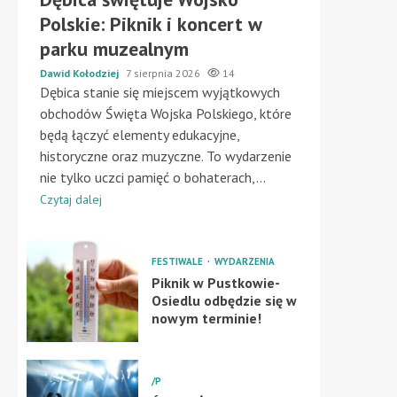
Polskie: Piknik i koncert w
parku muzealnym
Dawid Kołodziej
7 sierpnia 2026
14
Dębica stanie się miejscem wyjątkowych
obchodów Święta Wojska Polskiego, które
będą łączyć elementy edukacyjne,
historyczne oraz muzyczne. To wydarzenie
nie tylko uczci pamięć o bohaterach,...
Czytaj dalej
FESTIWALE
WYDARZENIA
8:00
9:00
10:00
11:00
Piknik w Pustkowie-
Osiedlu odbędzie się w
nowym terminie!
18°C
19°C
21°C
22°C
0%
8%
19%
25%
/P