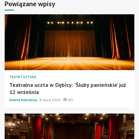
Powiązane wpisy
TEATR I SZTUKA
Teatralna uczta w Dębicy: 'Śluby panieńskie’ już
12 września
Dawid Kołodziej
8 lipca 2026
80