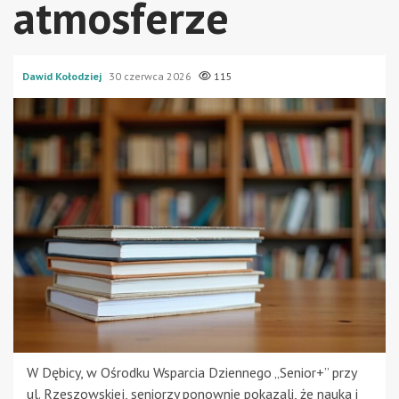
atmosferze
Dawid Kołodziej
30 czerwca 2026
115
W Dębicy, w Ośrodku Wsparcia Dziennego „Senior+” przy
ul. Rzeszowskiej, seniorzy ponownie pokazali, że nauka i