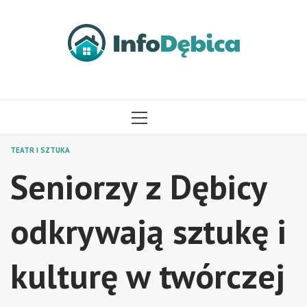
Przejdź
do
treści
MENU
GŁÓWNE
TEATR I SZTUKA
Seniorzy z Dębicy
odkrywają sztukę i
kulturę w twórczej