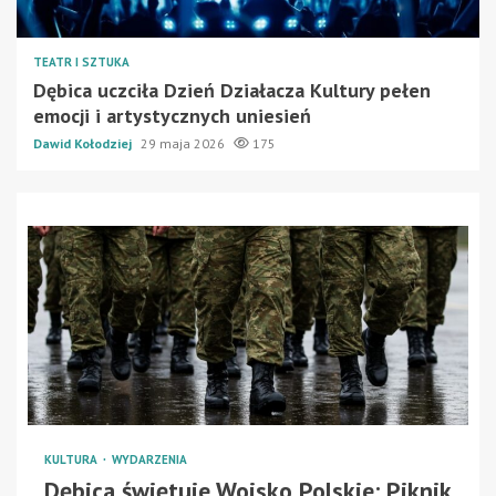
TEATR I SZTUKA
Dębica uczciła Dzień Działacza Kultury pełen
emocji i artystycznych uniesień
Dawid Kołodziej
29 maja 2026
175
KULTURA
WYDARZENIA
Dębica świętuje Wojsko Polskie: Piknik