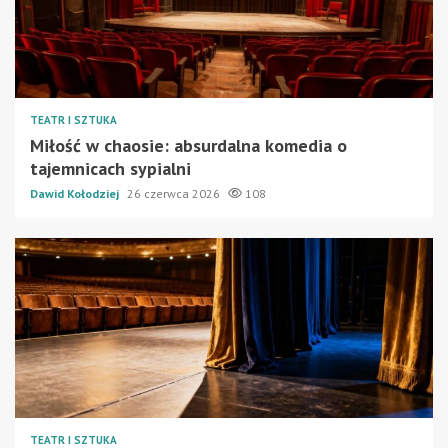
TEATR I SZTUKA
Miłość w chaosie: absurdalna komedia o
tajemnicach sypialni
Dawid Kołodziej
26 czerwca 2026
108
TEATR I SZTUKA