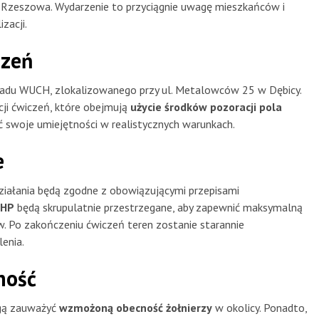
z Rzeszowa. Wydarzenie to przyciągnie uwagę mieszkańców i
zacji.
czeń
ładu WUCH, zlokalizowanego przy ul. Metalowców 25 w Dębicy.
cji ćwiczeń, które obejmują
użycie środków pozoracji pola
ić swoje umiejętności w realistycznych warunkach.
e
działania będą zgodne z obowiązującymi przepisami
BHP
będą skrupulatnie przestrzegane, aby zapewnić maksymalną
. Po zakończeniu ćwiczeń teren zostanie starannie
enia.
ność
ogą zauważyć
wzmożoną obecność żołnierzy
w okolicy. Ponadto,