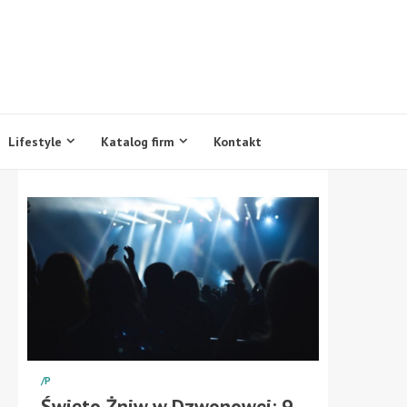
Lifestyle
Katalog firm
Kontakt
/P
Święto Żniw w Dzwonowej: 9