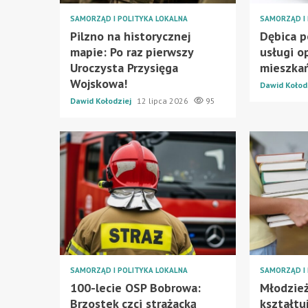
SAMORZĄD I POLITYKA LOKALNA
SAMORZĄD I 
Pilzno na historycznej
Dębica p
mapie: Po raz pierwszy
usługi o
Uroczysta Przysięga
mieszka
Wojskowa!
Dawid Kołod
Dawid Kołodziej
12 lipca 2026
95
SAMORZĄD I POLITYKA LOKALNA
SAMORZĄD I 
100-lecie OSP Bobrowa:
Młodzież
Brzostek czci strażacką
kształtu