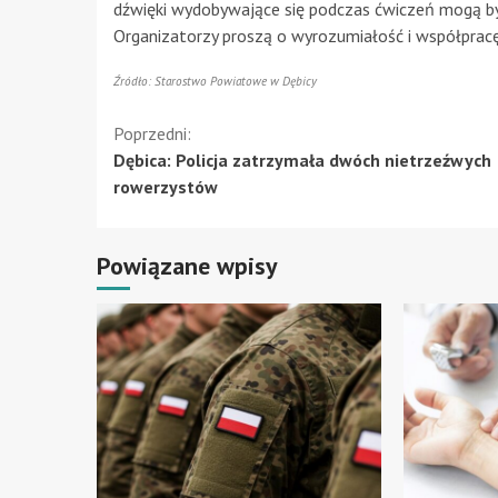
dźwięki wydobywające się podczas ćwiczeń mogą być
Organizatorzy proszą o wyrozumiałość i współpracę
Źródło: Starostwo Powiatowe w Dębicy
Kontynuuj
Poprzedni:
Dębica: Policja zatrzymała dwóch nietrzeźwych
czytanie
rowerzystów
Powiązane wpisy