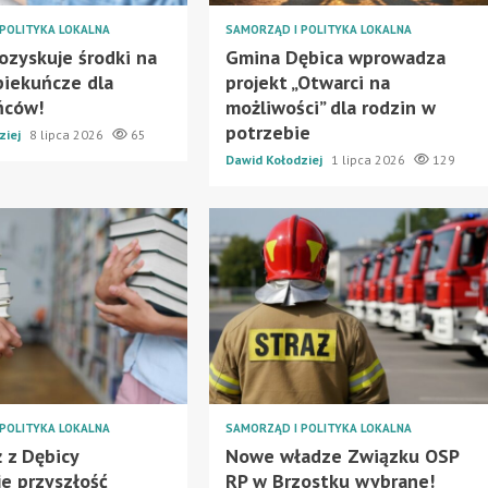
POLITYKA LOKALNA
SAMORZĄD I POLITYKA LOKALNA
ozyskuje środki na
Gmina Dębica wprowadza
piekuńcze dla
projekt „Otwarci na
ńców!
możliwości” dla rodzin w
potrzebie
ziej
8 lipca 2026
65
Dawid Kołodziej
1 lipca 2026
129
POLITYKA LOKALNA
SAMORZĄD I POLITYKA LOKALNA
 z Dębicy
Nowe władze Związku OSP
je przyszłość
RP w Brzostku wybrane!