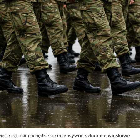
iecie dębickim odbędzie się
intensywne szkolenie wojskowe