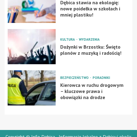
Dębica stawia na ekologię:
nowe poidełka w szkołach i
mniej plastiku!
KULTURA
WYDARZENIA
Dożynki w Brzostku: Święto
plonów z muzyką i radością!
BEZPIECZEŃSTWO
PORADNIKI
Kierowca w ruchu drogowym
– kluczowe prawa i
obowiązki na drodze
Copyright © Info Dębica - Informacje lokalne z Dębicy i okolic