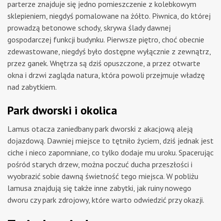
parterze znajduje się jedno pomieszczenie z kolebkowym
sklepieniem, niegdyś pomalowane na żółto. Piwnica, do której
prowadzą betonowe schody, skrywa ślady dawnej
gospodarczej funkcji budynku. Pierwsze piętro, choć obecnie
zdewastowane, niegdyś było dostępne wyłącznie z zewnątrz,
przez ganek. Wnętrza są dziś opuszczone, a przez otwarte
okna i drzwi zagląda natura, która powoli przejmuje władzę
nad zabytkiem.
Park dworski i okolica
Lamus otacza zaniedbany park dworski z akacjową aleją
dojazdową. Dawniej miejsce to tętniło życiem, dziś jednak jest
ciche i nieco zapomniane, co tylko dodaje mu uroku. Spacerując
pośród starych drzew, można poczuć ducha przeszłości i
wyobrazić sobie dawną świetność tego miejsca. W pobliżu
lamusa znajdują się także inne zabytki, jak ruiny nowego
dworu czy park zdrojowy, które warto odwiedzić przy okazji.