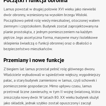
Początki i funkcja obronna
Lamus powstał w drugiej połowie XVI wieku jako niewielki
dwór obronny, wzniesiony na wysokim brzegu Wisłoki.
Początkowo pełnił rolę wieży mieszkalnej, otoczonej wałem
ziemnym i częstokołem. Budynek został zaprojektowany na
planie prostokąta, z jednym pomieszczeniem na każdym
piętrze. Jego ascetyczna forma, masywne mury i kolebkowe
sklepienia świadczą o funkcji obronnej oraz o dbałości o
bezpieczeństwo mieszkańców.
Przemiany i nowe funkcje
Z biegiem lat lamus przestał pełnić rolę głównego dworu.
Właściciele wybudowali w sąsiedztwie większy, wygodniejszy
pałac, a stary budynek zamieniono w lamus, czyli schowek i
pomieszczenie gospodarcze. Mimo upływu czasu, lamus
przetrwał liczne zawieruchy, w tym II wojnę światową, która
zniszczyła nowy dwór. W latach 80. XX wieku budynek służył
jako składzik, jednak szybko został opuszczony i zaczął