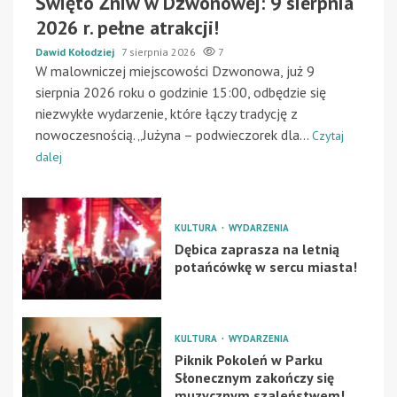
Święto Żniw w Dzwonowej: 9 sierpnia
2026 r. pełne atrakcji!
Dawid Kołodziej
7 sierpnia 2026
7
W malowniczej miejscowości Dzwonowa, już 9
sierpnia 2026 roku o godzinie 15:00, odbędzie się
niezwykłe wydarzenie, które łączy tradycję z
nowoczesnością. „Jużyna – podwieczorek dla...
Czytaj
dalej
KULTURA
WYDARZENIA
Dębica zaprasza na letnią
potańcówkę w sercu miasta!
KULTURA
WYDARZENIA
Piknik Pokoleń w Parku
Słonecznym zakończy się
muzycznym szaleństwem!