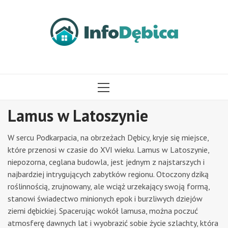
Przejdź
do
treści
MENU
GŁÓWNE
Lamus w Latoszynie
W sercu Podkarpacia, na obrzeżach Dębicy, kryje się miejsce,
które przenosi w czasie do XVI wieku. Lamus w Latoszynie,
niepozorna, ceglana budowla, jest jednym z najstarszych i
najbardziej intrygujących zabytków regionu. Otoczony dziką
roślinnością, zrujnowany, ale wciąż urzekający swoją formą,
stanowi świadectwo minionych epok i burzliwych dziejów
ziemi dębickiej. Spacerując wokół lamusa, można poczuć
atmosferę dawnych lat i wyobrazić sobie życie szlachty, która