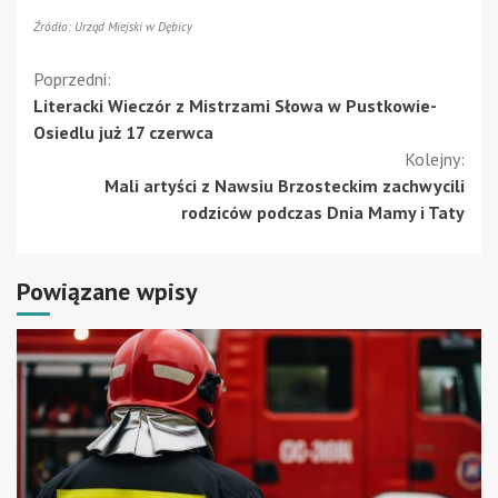
Źródło: Urząd Miejski w Dębicy
Kontynuuj
Poprzedni:
Literacki Wieczór z Mistrzami Słowa w Pustkowie-
czytanie
Osiedlu już 17 czerwca
Kolejny:
Mali artyści z Nawsiu Brzosteckim zachwycili
rodziców podczas Dnia Mamy i Taty
Powiązane wpisy