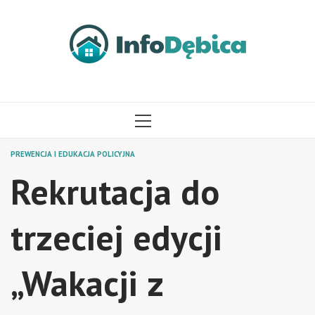
Przejdź
do
treści
MENU
GŁÓWNE
PREWENCJA I EDUKACJA POLICYJNA
Rekrutacja do
trzeciej edycji
„Wakacji z