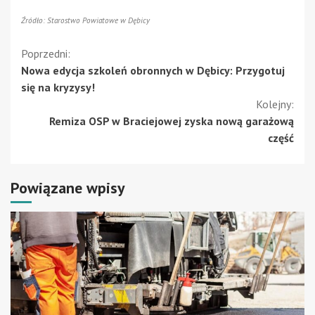
Źródło: Starostwo Powiatowe w Dębicy
Kontynuuj
Poprzedni:
Nowa edycja szkoleń obronnych w Dębicy: Przygotuj
czytanie
się na kryzysy!
Kolejny:
Remiza OSP w Braciejowej zyska nową garażową
część
Powiązane wpisy