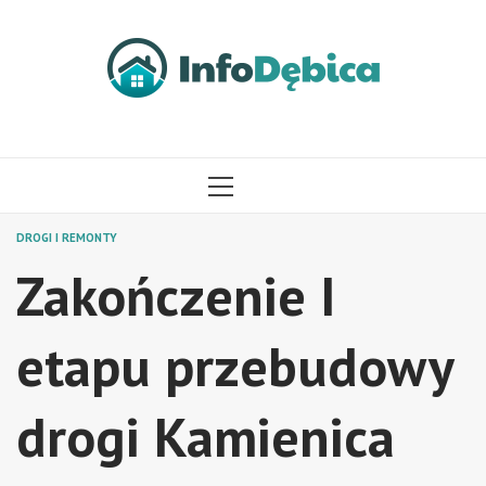
Przejdź
do
treści
MENU
GŁÓWNE
DROGI I REMONTY
Zakończenie I
etapu przebudowy
drogi Kamienica