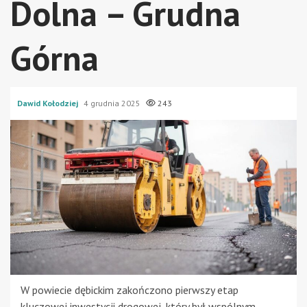
Dolna – Grudna
Górna
Dawid Kołodziej
4 grudnia 2025
243
W powiecie dębickim zakończono pierwszy etap
kluczowej inwestycji drogowej, który był wspólnym