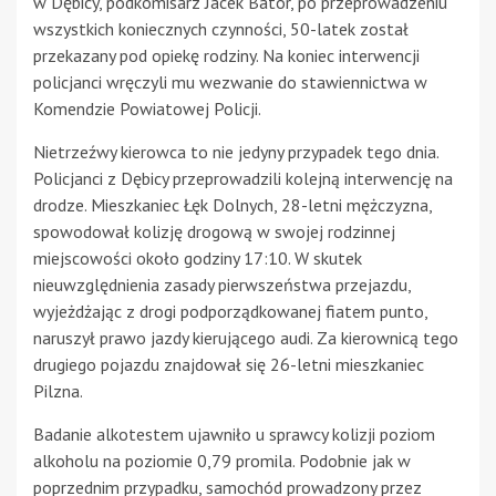
w Dębicy, podkomisarz Jacek Bator, po przeprowadzeniu
wszystkich koniecznych czynności, 50-latek został
przekazany pod opiekę rodziny. Na koniec interwencji
policjanci wręczyli mu wezwanie do stawiennictwa w
Komendzie Powiatowej Policji.
Nietrzeźwy kierowca to nie jedyny przypadek tego dnia.
Policjanci z Dębicy przeprowadzili kolejną interwencję na
drodze. Mieszkaniec Łęk Dolnych, 28-letni mężczyzna,
spowodował kolizję drogową w swojej rodzinnej
miejscowości około godziny 17:10. W skutek
nieuwzględnienia zasady pierwszeństwa przejazdu,
wyjeżdżając z drogi podporządkowanej fiatem punto,
naruszył prawo jazdy kierującego audi. Za kierownicą tego
drugiego pojazdu znajdował się 26-letni mieszkaniec
Pilzna.
Badanie alkotestem ujawniło u sprawcy kolizji poziom
alkoholu na poziomie 0,79 promila. Podobnie jak w
poprzednim przypadku, samochód prowadzony przez