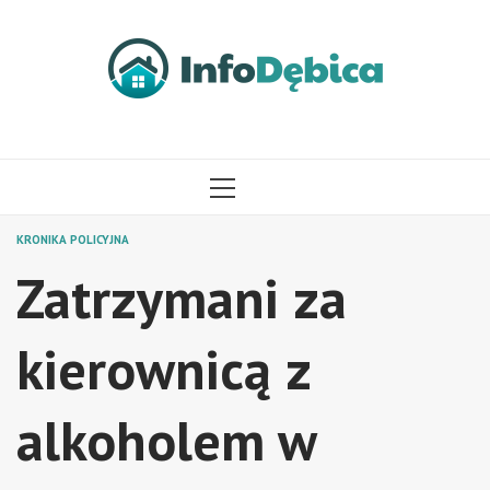
Przejdź
do
treści
MENU
GŁÓWNE
KRONIKA POLICYJNA
Zatrzymani za
kierownicą z
alkoholem w