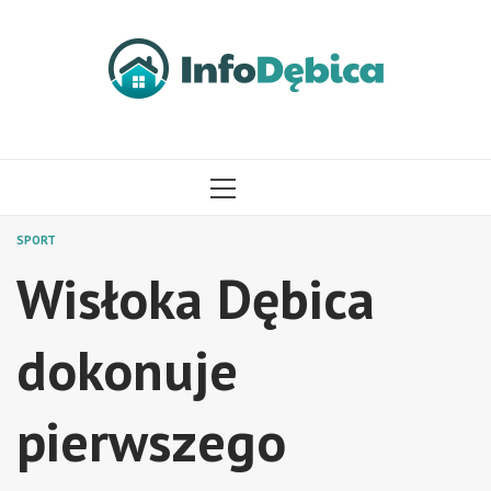
Przejdź
do
treści
MENU
GŁÓWNE
SPORT
Wisłoka Dębica
dokonuje
pierwszego