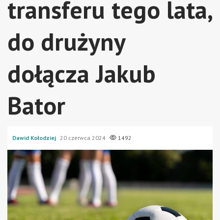
transferu tego lata,
do drużyny
dołącza Jakub
Bator
Dawid Kołodziej
20 czerwca 2024
1492