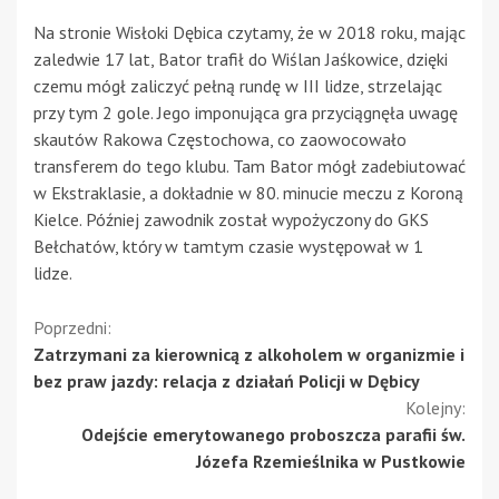
Na stronie Wisłoki Dębica czytamy, że w 2018 roku, mając
zaledwie 17 lat, Bator trafił do Wiślan Jaśkowice, dzięki
czemu mógł zaliczyć pełną rundę w III lidze, strzelając
przy tym 2 gole. Jego imponująca gra przyciągnęła uwagę
skautów Rakowa Częstochowa, co zaowocowało
transferem do tego klubu. Tam Bator mógł zadebiutować
w Ekstraklasie, a dokładnie w 80. minucie meczu z Koroną
Kielce. Później zawodnik został wypożyczony do GKS
Bełchatów, który w tamtym czasie występował w 1
lidze.
Kontynuuj
Poprzedni:
Zatrzymani za kierownicą z alkoholem w organizmie i
czytanie
bez praw jazdy: relacja z działań Policji w Dębicy
Kolejny:
Odejście emerytowanego proboszcza parafii św.
Józefa Rzemieślnika w Pustkowie