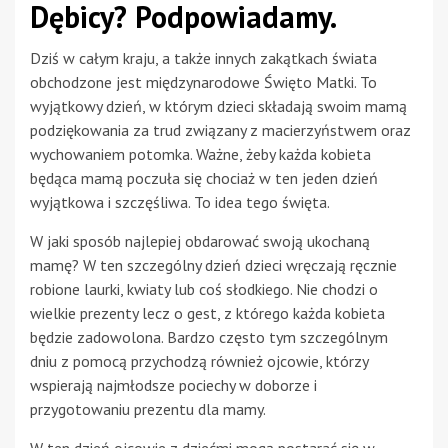
Dębicy? Podpowiadamy.
Dziś w całym kraju, a także innych zakątkach świata
obchodzone jest międzynarodowe Święto Matki. To
wyjątkowy dzień, w którym dzieci składają swoim mamą
podziękowania za trud związany z macierzyństwem oraz
wychowaniem potomka. Ważne, żeby każda kobieta
będąca mamą poczuła się chociaż w ten jeden dzień
wyjątkowa i szczęśliwa. To idea tego święta.
W jaki sposób najlepiej obdarować swoją ukochaną
mamę? W ten szczególny dzień dzieci wręczają ręcznie
robione laurki, kwiaty lub coś słodkiego. Nie chodzi o
wielkie prezenty lecz o gest, z którego każda kobieta
będzie zadowolona. Bardzo często tym szczególnym
dniu z pomocą przychodzą również ojcowie, którzy
wspierają najmłodsze pociechy w doborze i
przygotowaniu prezentu dla mamy.
W ten dzień ojcowie z dziećmi mogą postarać się w