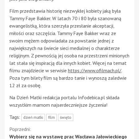
Film przedstawia historię niezwykłej kobiety jaką była
Tammy Faye Bakker. W latach 70 i 80 była szanowaną
ewangelistką, która szerzyła przesłanie akceptacji,
miłości oraz szczęścia. Tammy Faye Bakker wraz ze
swoim mężem odpowiadała za powstanie jednej z
największych na świecie sieci medialnej o charakterze
religijnym. Z pewnością jej osoba na przestrzeni minionych
lat stała się inspiracją dla innych kobiet. Więcej na temat
filmu znajdziecie w serwisie
https://www.ofilmach.pl/
.
Poza tym bilety film są bardzo tanie i wynoszą zaledwie
12 zł za osobę.
Na Dzień Matki redakcja portalu Infodebica.pl składa
wszystkim mamom najserdeczniejsze życzenia!
Tags:
dzień matki
film
święto
Kontynuuj
Poprzedni:
Wybierz się na wystawę prac Wacława Jałowieckiego