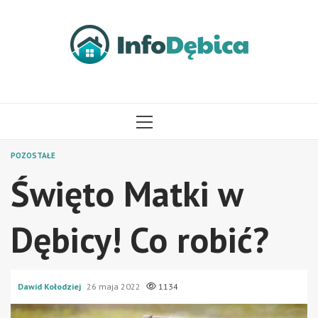
Przejdź
do
treści
MENU
GŁÓWNE
POZOSTAŁE
Święto Matki w
Dębicy! Co robić?
Dawid Kołodziej
26 maja 2022
1134