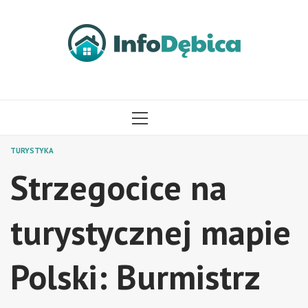
Przejdź
do
treści
MENU
GŁÓWNE
TURYSTYKA
Strzegocice na
turystycznej mapie
Polski: Burmistrz