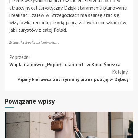
przede wszystkim na przekształcenie Pilzna i okolic w
atrakcyjny cel turystyczny. Dzięki starannemu planowaniu
i realizacji, zalew w Strzegocicach ma szansę stać się
wizytówką regionu, przyciągającą zarówno mieszkańców,
jak i turystów z całej Polski.
Źródło: facebook.com/gminapilzno
Kontynuuj
Poprzedni:
Wajda na nowo: „Popiół i diament” w Kinie Śnieżka
czytanie
Kolejny:
Pijany kierowca zatrzymany przez policję w Dębicy
Powiązane wpisy