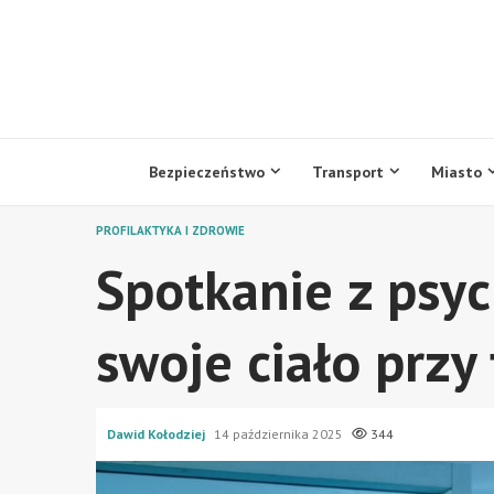
Przejdź
do
treści
Bezpieczeństwo
Transport
Miasto
PROFILAKTYKA I ZDROWIE
Spotkanie z psy
swoje ciało przy
Dawid Kołodziej
14 października 2025
344