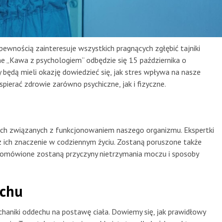
pewnością zainteresuje wszystkich pragnących zgłębić tajniki
e „Kawa z psychologiem” odbędzie się 15 października o
będą mieli okazję dowiedzieć się, jak stres wpływa na nasze
pierać zdrowie zarówno psychiczne, jak i fizyczne.
tach związanych z funkcjonowaniem naszego organizmu. Ekspertki
z ich znaczenie w codziennym życiu. Zostaną poruszone także
że omówione zostaną przyczyny nietrzymania moczu i sposoby
echu
aniki oddechu na postawę ciała. Dowiemy się, jak prawidłowy