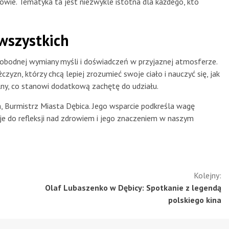
wie. Tematyka ta jest niezwykle istotna dla każdego, kto
wszystkich
wobodnej wymiany myśli i doświadczeń w przyjaznej atmosferze.
zyzn, którzy chcą lepiej zrozumieć swoje ciało i nauczyć się, jak
lny, co stanowi dodatkową zachętę do udziału.
 Burmistrz Miasta Dębica. Jego wsparcie podkreśla wagę
je do refleksji nad zdrowiem i jego znaczeniem w naszym
Kolejny:
Olaf Lubaszenko w Dębicy: Spotkanie z legendą
polskiego kina