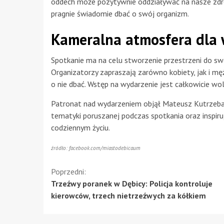
oddech może pozytywnie oddziaływać na nasze zdro
pragnie świadomie dbać o swój organizm.
Kameralna atmosfera dla 
Spotkanie ma na celu stworzenie przestrzeni do s
Organizatorzy zapraszają zarówno kobiety, jak i mężc
o nie dbać. Wstęp na wydarzenie jest całkowicie wo
Patronat nad wydarzeniem objął Mateusz Kutrzeba,
tematyki poruszanej podczas spotkania oraz inspiru
codziennym życiu.
źródło: facebook.com/miastodebicaum
Kontynuuj
Poprzedni:
Trzeźwy poranek w Dębicy: Policja kontroluje
czytanie
kierowców, trzech nietrzeźwych za kółkiem