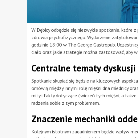
W Dębicy odbędzie się niezwykłe spotkanie, które z 
zdrowia psychofizycznego. Wydarzenie zatytułowan
godzinie 18:00 w The George Gastropub. Uczestnicy 
ciało oraz jakie strategie można zastosować, aby ws
Centralne tematy dyskusji
Spotkanie skupiać się będzie na kluczowych aspek
omówią między innymi rolę mięśni dna miednicy ora
mity i fakty dotyczące ćwiczeń tych mięśni, a tak
radzenia sobie z tym problemem.
Znaczenie mechaniki odd
Kolejnym istotnym zagadnieniem będzie wpływ mech