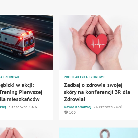
A I ZDROWIE
PROFILAKTYKA I ZDROWIE
ębicki w akcji:
Zadbaj o zdrowie swojej
Trening Pierwszej
skóry na konferencji 3R dla
dla mieszkańców
Zdrowia!
ziej
30 czerwca 2026
Dawid Kołodziej
24 czerwca 2026
100