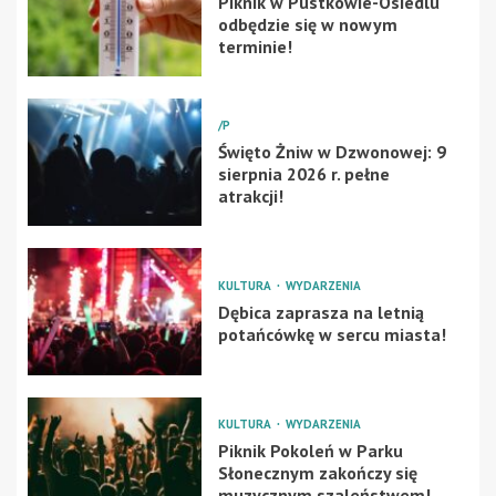
Piknik w Pustkowie-Osiedlu
odbędzie się w nowym
terminie!
/P
Święto Żniw w Dzwonowej: 9
sierpnia 2026 r. pełne
atrakcji!
KULTURA
WYDARZENIA
Dębica zaprasza na letnią
potańcówkę w sercu miasta!
KULTURA
WYDARZENIA
Piknik Pokoleń w Parku
Słonecznym zakończy się
muzycznym szaleństwem!