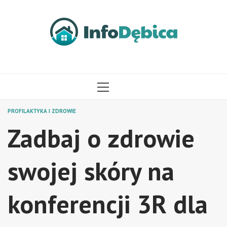
Przejdź
do
treści
MENU
GŁÓWNE
PROFILAKTYKA I ZDROWIE
Zadbaj o zdrowie
swojej skóry na
konferencji 3R dla