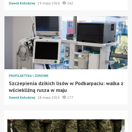
Dawid Kołodziej
29 maja 2026
182
PROFILAKTYKA I ZDROWIE
Szczepienia dzikich lisów w Podkarpaciu: walka z
wściekliźną rusza w maju
Dawid Kołodziej
18 maja 2026
177