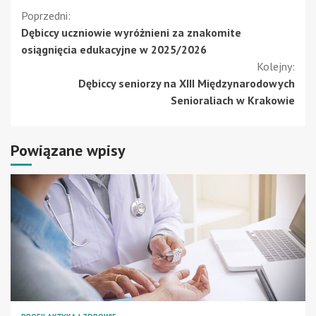
Kontynuuj
Poprzedni:
Dębiccy uczniowie wyróżnieni za znakomite
czytanie
osiągnięcia edukacyjne w 2025/2026
Kolejny:
Dębiccy seniorzy na XIII Międzynarodowych
Senioraliach w Krakowie
Powiązane wpisy