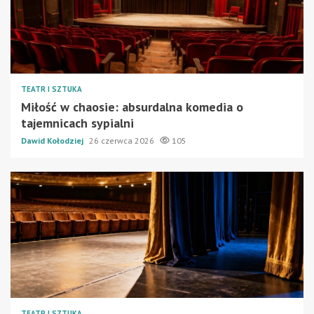
TEATR I SZTUKA
Miłość w chaosie: absurdalna komedia o
tajemnicach sypialni
Dawid Kołodziej
26 czerwca 2026
105
TEATR I SZTUKA