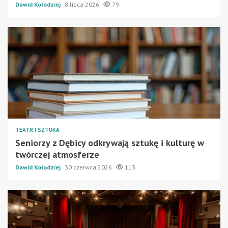
Dawid Kołodziej
8 lipca 2026
79
TEATR I SZTUKA
Seniorzy z Dębicy odkrywają sztukę i kulturę w
twórczej atmosferze
Dawid Kołodziej
30 czerwca 2026
113