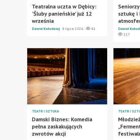
Teatralna uczta w Dębicy:
Seniorzy
'Śluby panieńskie’ już 12
sztukę i
września
atmosfe
Dawid Kołodziej
8 lipca 2026
81
Dawid Kołod
117
TEATR I SZTUKA
TEATR I SZT
Damski Biznes: Komedia
Młodzie
pełna zaskakujących
„Ferment
zwrotów akcji
festiwal