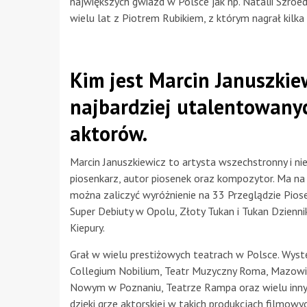
największych gwiazd w Polsce jak np. Natalii Szro
wielu lat z Piotrem Rubikiem, z którym nagrał kilka
Kim jest Marcin Januszkie
najbardziej utalentowany
aktorów.
Marcin Januszkiewicz to artysta wszechstronny i n
piosenkarz, autor piosenek oraz kompozytor. Ma na 
można zaliczyć wyróżnienie na 33 Przeglądzie Piose
Super Debiuty w Opolu, Złoty Tukan i Tukan Dzienn
Kiepury.
Grał w wielu prestiżowych teatrach w Polsce. Wyst
Collegium Nobilium, Teatr Muzyczny Roma, Mazowi
Nowym w Poznaniu, Teatrze Rampa oraz wielu innych
dzięki grze aktorskiej w takich produkcjach filmowyc