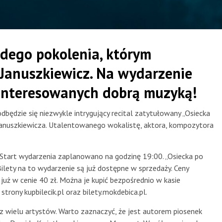
odego pokolenia, którym
 Januszkiewicz. Na wydarzenie
interesowanych dobrą muzyką!
będzie się niezwykle intrygujący recital zatytułowany „Osiecka
 Januszkiewicza. Utalentowanego wokalistę, aktora, kompozytora
 Start wydarzenia zaplanowano na godzinę 19:00. „Osiecka po
Bilety na to wydarzenie są już dostępne w sprzedaży. Ceny
uż w cenie 40 zł. Można je kupić bezpośrednio w kasie
rony kupbilecik.pl oraz bilety.mokdebica.pl.
z wielu artystów. Warto zaznaczyć, że jest autorem piosenek