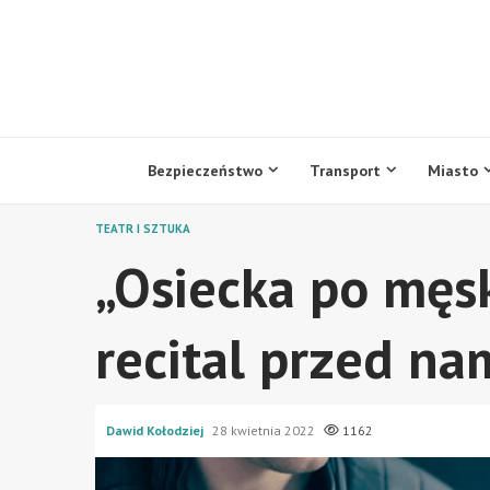
Przejdź
do
treści
Bezpieczeństwo
Transport
Miasto
TEATR I SZTUKA
„Osiecka po męsk
recital przed na
Dawid Kołodziej
28 kwietnia 2022
1162