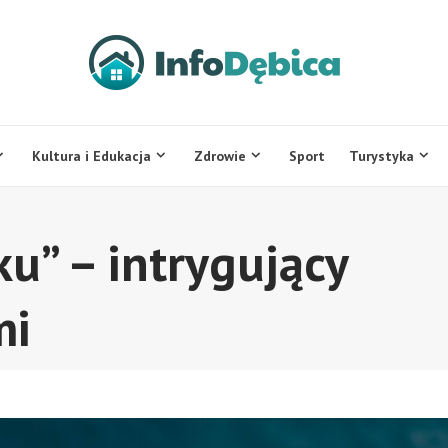
Kultura i Edukacja
Zdrowie
Sport
Turystyka
u” – intrygujący
mi