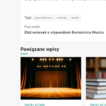
Tags:
januszkiewicz
osiecka
recital
Kontynuuj
Poprzedni:
Złóż wniosek o stypendium Burmistrza Miasta
czytanie
Powiązane wpisy
TEATR I SZTUKA
TEATR I SZT