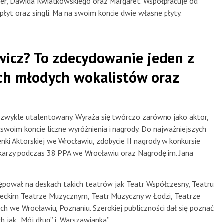
eder, Dawida Kwiatkowskiego oraz Margaret. Współpracuje od
 płyt oraz singli. Ma na swoim koncie dwie własne płyty.
wicz? To zdecydowanie jeden z
ch młodych wokalistów oraz
iezwykle utalentowany. Wyraża się twórczo zarówno jako aktor,
swoim koncie liczne wyróżnienia i nagrody. Do najważniejszych
nki Aktorskiej we Wrocławiu, zdobycie II nagrody w konkursie
ikarzy podczas 38 PPA we Wrocławiu oraz Nagrodę im. Jana
ępował na deskach takich teatrów jak Teatr Współczesny, Teatru
eckim Teatrze Muzycznym, Teatr Muzyczny w Łodzi, Teatrze
 we Wrocławiu, Poznaniu. Szerokiej publiczności dał się poznać
h jak „Mój dług” i „Warszawianka”.