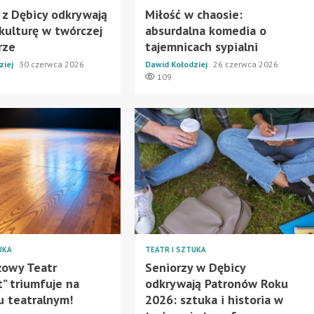
 z Dębicy odkrywają
Miłość w chaosie:
 kulturę w twórczej
absurdalna komedia o
rze
tajemnicach sypialni
ziej
30 czerwca 2026
Dawid Kołodziej
26 czerwca 2026
109
UKA
TEATR I SZTUKA
żowy Teatr
Seniorzy w Dębicy
” triumfuje na
odkrywają Patronów Roku
u teatralnym!
2026: sztuka i historia w