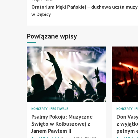
Kontynuuj
Oratorium Męki Pańskiej – duchowa uczta muz
czytanie
w Dębicy
Powiązane wpisy
KONCERTY I FESTIWALE
KONCERTY I 
Psalmy Pokoju: Muzyczne
Don Vasy
Święto w Kolbuszowej z
z wyjąt
Janem Pawłem II
pełnym 