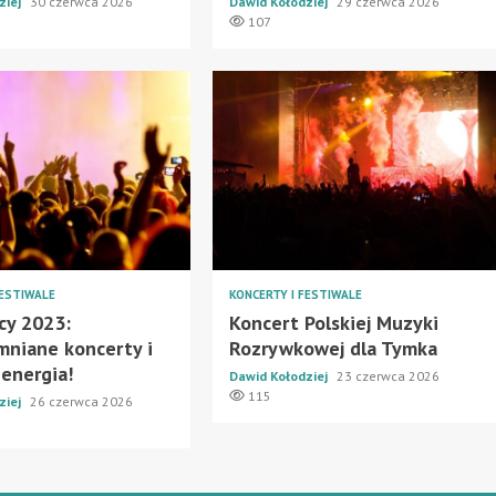
ziej
30 czerwca 2026
Dawid Kołodziej
29 czerwca 2026
107
FESTIWALE
KONCERTY I FESTIWALE
cy 2023:
Koncert Polskiej Muzyki
niane koncerty i
Rozrywkowej dla Tymka
 energia!
Dawid Kołodziej
23 czerwca 2026
115
ziej
26 czerwca 2026