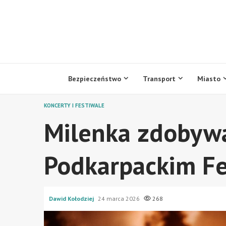
Przejdź
do
treści
Bezpieczeństwo
Transport
Miasto
KONCERTY I FESTIWALE
Milenka zdobywa
Podkarpackim Fe
Dawid Kołodziej
24 marca 2026
268