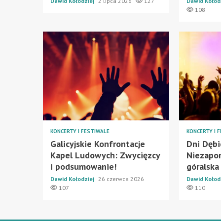
Dawid Kołodziej
2 lipca 2026
127
Dawid Kołod
108
KONCERTY I FESTIWALE
KONCERTY I 
Galicyjskie Konfrontacje
Dni Dębi
Kapel Ludowych: Zwycięzcy
Niezapom
i podsumowanie!
góralska
Dawid Kołodziej
26 czerwca 2026
Dawid Kołod
107
110