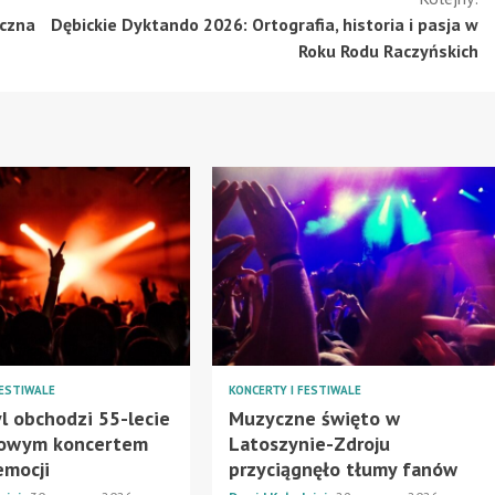
yczna
Dębickie Dyktando 2026: Ortografia, historia i pasja w
Roku Rodu Raczyńskich
FESTIWALE
KONCERTY I FESTIWALE
l obchodzi 55-lecie
Muzyczne święto w
kowym koncertem
Latoszynie-Zdroju
emocji
przyciągnęło tłumy fanów