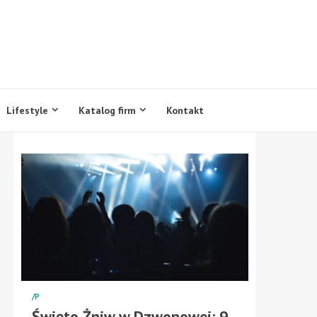
Lifestyle
Katalog firm
Kontakt
/P
Święto Żniw w Dzwonowej: 9