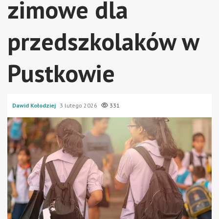
zimowe dla
przedszkolaków w
Pustkowie
Dawid Kołodziej
3 lutego 2026
331