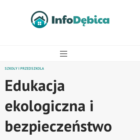
Przejdź
do
treści
MENU
GŁÓWNE
SZKOŁY I PRZEDSZKOLA
Edukacja
ekologiczna i
bezpieczeństwo