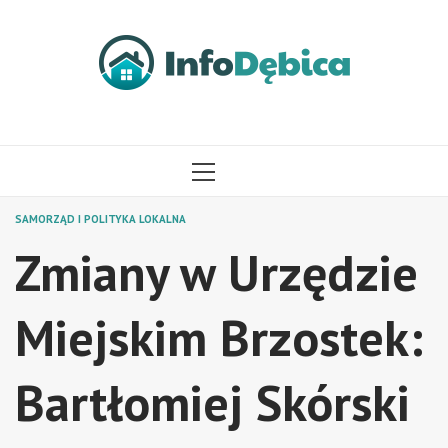
Przejdź
do
treści
MENU
GŁÓWNE
SAMORZĄD I POLITYKA LOKALNA
Zmiany w Urzędzie
Miejskim Brzostek:
Bartłomiej Skórski