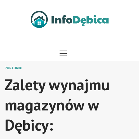
Przejdź
do
treści
MENU
GŁÓWNE
PORADNIKI
Zalety wynajmu
magazynów w
Dębicy: