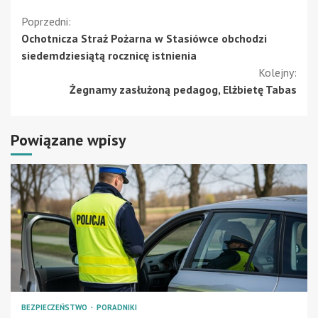
Kontynuuj
Poprzedni:
Ochotnicza Straż Pożarna w Stasiówce obchodzi
czytanie
siedemdziesiątą rocznicę istnienia
Kolejny:
Żegnamy zasłużoną pedagog, Elżbietę Tabas
Powiązane wpisy
BEZPIECZEŃSTWO
PORADNIKI