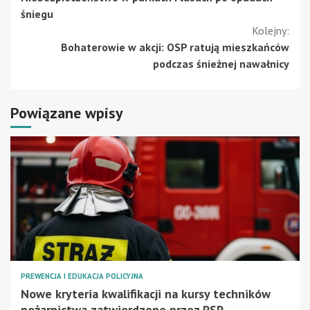
czytanie
śniegu
Kolejny:
Bohaterowie w akcji: OSP ratują mieszkańców
podczas śnieżnej nawałnicy
Powiązane wpisy
PREWENCJA I EDUKACJA POLICYJNA
Nowe kryteria kwalifikacji na kursy techników
pożarnictwa zatwierdzone przez PSP