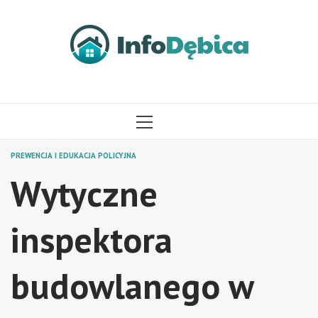
Przejdź
do
treści
MENU
GŁÓWNE
PREWENCJA I EDUKACJA POLICYJNA
Wytyczne
inspektora
budowlanego w