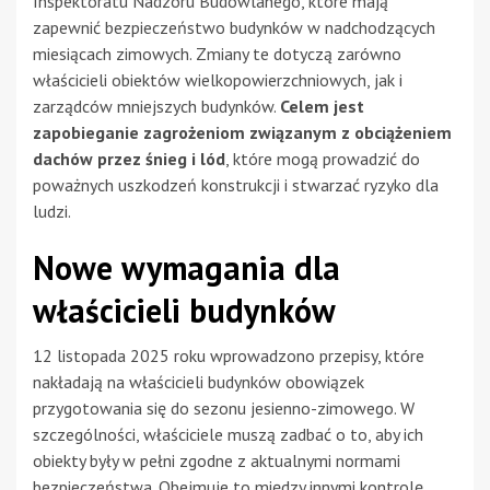
Inspektoratu Nadzoru Budowlanego, które mają
zapewnić bezpieczeństwo budynków w nadchodzących
miesiącach zimowych. Zmiany te dotyczą zarówno
właścicieli obiektów wielkopowierzchniowych, jak i
zarządców mniejszych budynków.
Celem jest
zapobieganie zagrożeniom związanym z obciążeniem
dachów przez śnieg i lód
, które mogą prowadzić do
poważnych uszkodzeń konstrukcji i stwarzać ryzyko dla
ludzi.
Nowe wymagania dla
właścicieli budynków
12 listopada 2025 roku wprowadzono przepisy, które
nakładają na właścicieli budynków obowiązek
przygotowania się do sezonu jesienno-zimowego. W
szczególności, właściciele muszą zadbać o to, aby ich
obiekty były w pełni zgodne z aktualnymi normami
bezpieczeństwa. Obejmuje to między innymi kontrolę