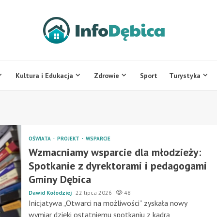
Kultura i Edukacja
Zdrowie
Sport
Turystyka
OŚWIATA
PROJEKT
WSPARCIE
Wzmacniamy wsparcie dla młodzieży:
Spotkanie z dyrektorami i pedagogami
Gminy Dębica
Dawid Kołodziej
22 lipca 2026
48
Inicjatywa „Otwarci na możliwości” zyskała nowy
wymiar dzięki ostatniemu spotkaniu z kadrą