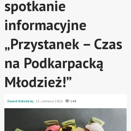
spotkanie
informacyjne
„Przystanek – Czas
na Podkarpacką
Młodzież!”
Dawid Kołodziej
15 czerwca 2026
148