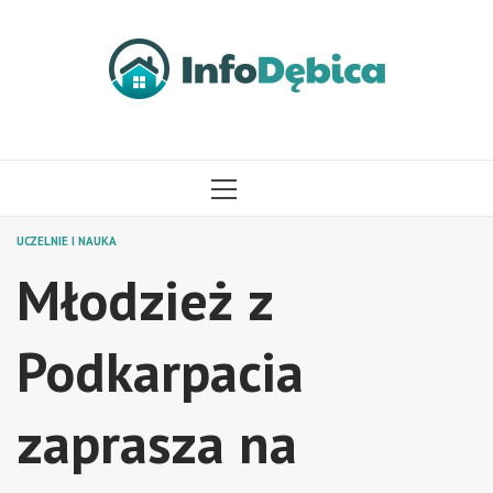
Przejdź
do
treści
MENU
GŁÓWNE
UCZELNIE I NAUKA
Młodzież z
Podkarpacia
zaprasza na