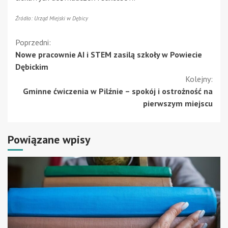
Źródło: Urząd Miejski w Dębicy
Kontynuuj
Poprzedni:
Nowe pracownie AI i STEM zasilą szkoły w Powiecie
czytanie
Dębickim
Kolejny:
Gminne ćwiczenia w Pilźnie – spokój i ostrożność na
pierwszym miejscu
Powiązane wpisy