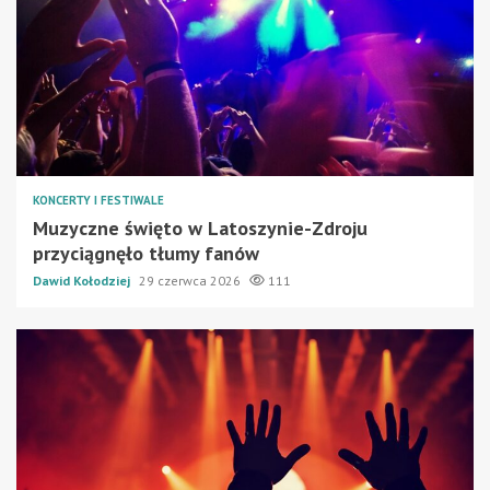
KONCERTY I FESTIWALE
Muzyczne święto w Latoszynie-Zdroju
przyciągnęło tłumy fanów
Dawid Kołodziej
29 czerwca 2026
111