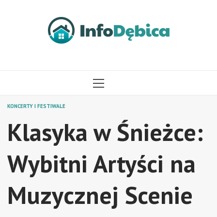
Przejdź
do
treści
MENU
GŁÓWNE
KONCERTY I FESTIWALE
Klasyka w Śnieżce:
Wybitni Artyści na
Muzycznej Scenie