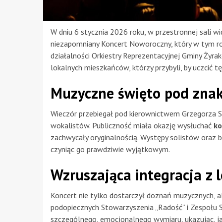
W dniu 6 stycznia 2026 roku, w przestronnej sali w
niezapomniany Koncert Noworoczny, który w tym ro
działalności Orkiestry Reprezentacyjnej Gminy Żyr
lokalnych mieszkańców, którzy przybyli, by uczcić 
Muzyczne święto pod znak
Wieczór przebiegał pod kierownictwem Grzegorza Stec
wokalistów. Publiczność miała okazję wysłuchać
ko
zachwycały oryginalnością. Występy solistów oraz 
czyniąc go prawdziwie wyjątkowym.
Wzruszająca integracja z 
Koncert nie tylko dostarczył doznań muzycznych, al
podopiecznych Stowarzyszenia „Radość” i Zespołu Sz
szczególnego, emocjonalnego wymiaru, ukazując, ja