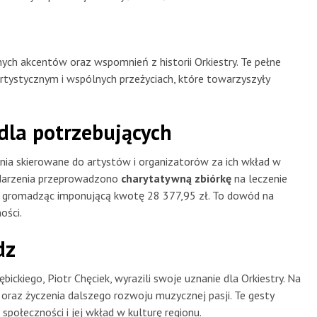
ych akcentów oraz wspomnień z historii Orkiestry. Te pełne
tystycznym i wspólnych przeżyciach, które towarzyszyły
dla potrzebujących
ia skierowane do artystów i organizatorów za ich wkład w
ydarzenia przeprowadzono
charytatywną zbiórkę
na leczenie
m, gromadząc imponującą kwotę 28 377,95 zł. To dowód na
ości.
dz
ckiego, Piotr Chęciek, wyrazili swoje uznanie dla Orkiestry. Na
oraz życzenia dalszego rozwoju muzycznej pasji. Te gesty
 społeczności i jej wkład w kulturę regionu.