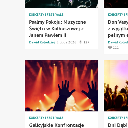
KONCERTY I FESTIWALE
KONCERTY I 
Psalmy Pokoju: Muzyczne
Don Vasy
Święto w Kolbuszowej z
z wyjąt
Janem Pawłem II
pełnym 
Dawid Kołodziej
2 lipca 2026
127
Dawid Kołod
111
KONCERTY I FESTIWALE
KONCERTY I 
Galicyjskie Konfrontacje
Dni Dębi