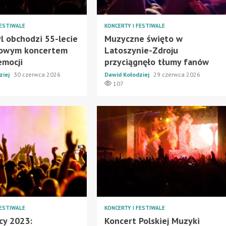
FESTIWALE
KONCERTY I FESTIWALE
l obchodzi 55-lecie
Muzyczne święto w
kowym koncertem
Latoszynie-Zdroju
emocji
przyciągnęło tłumy fanów
ziej
30 czerwca 2026
Dawid Kołodziej
29 czerwca 2026
107
FESTIWALE
KONCERTY I FESTIWALE
cy 2023:
Koncert Polskiej Muzyki