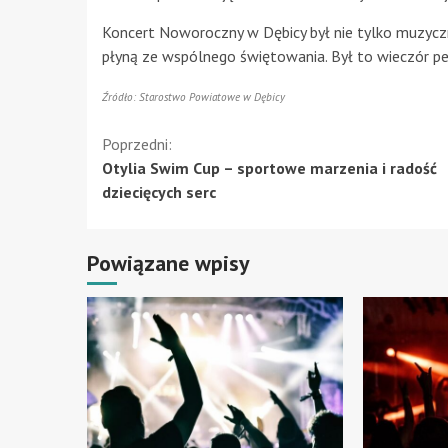
Koncert Noworoczny w Dębicy był nie tylko muzycz
płyną ze wspólnego świętowania. Był to wieczór pe
Źródło: Starostwo Powiatowe w Dębicy
Kontynuuj
Poprzedni:
Otylia Swim Cup – sportowe marzenia i radość
czytanie
dziecięcych serc
Powiązane wpisy