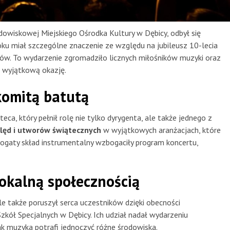
idowiskowej Miejskiego Ośrodka Kultury w Dębicy, odbył się
ku miał szczególne znaczenie ze względu na jubileusz 10-lecia
aków. To wydarzenie zgromadziło licznych miłośników muzyki oraz
tę wyjątkową okazję.
omitą batutą
a, który pełnił rolę nie tylko dyrygenta, ale także jednego z
lęd i utworów świątecznych
w wyjątkowych aranżacjach, które
bogaty skład instrumentalny wzbogaciły program koncertu,
lokalną społecznością
e także poruszył serca uczestników dzięki obecności
kół Specjalnych w Dębicy. Ich udział nadał wydarzeniu
k muzyka potrafi jednoczyć różne środowiska.