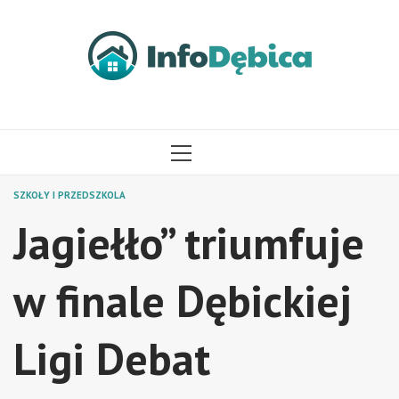
Przejdź
do
treści
MENU
GŁÓWNE
SZKOŁY I PRZEDSZKOLA
Jagiełło” triumfuje
w finale Dębickiej
Ligi Debat