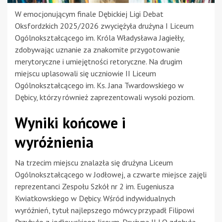
W emocjonującym finale Dębickiej Ligi Debat
Oksfordzkich 2025/2026 zwyciężyła drużyna I Liceum
Ogólnokształcącego im. Króla Władysława Jagiełły,
zdobywając uznanie za znakomite przygotowanie
merytoryczne i umiejętności retoryczne. Na drugim
miejscu uplasowali się uczniowie II Liceum
Ogólnokształcącego im. Ks. Jana Twardowskiego w
Dębicy, którzy również zaprezentowali wysoki poziom.
Wyniki końcowe i
wyróżnienia
Na trzecim miejscu znalazła się drużyna Liceum
Ogólnokształcącego w Jodłowej, a czwarte miejsce zajęli
reprezentanci Zespołu Szkół nr 2 im. Eugeniusza
Kwiatkowskiego w Dębicy. Wśród indywidualnych
wyróżnień, tytuł najlepszego mówcy przypadł Filipowi
Przybyło z jodłowskiego liceum. Drużyna II LO zdobyła