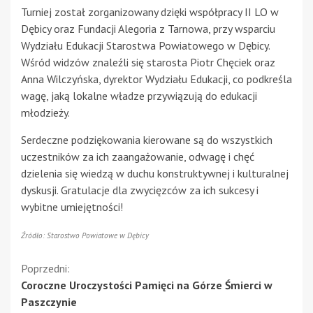
Turniej został zorganizowany dzięki współpracy II LO w
Dębicy oraz Fundacji Alegoria z Tarnowa, przy wsparciu
Wydziału Edukacji Starostwa Powiatowego w Dębicy.
Wśród widzów znaleźli się starosta Piotr Chęciek oraz
Anna Wilczyńska, dyrektor Wydziału Edukacji, co podkreśla
wagę, jaką lokalne władze przywiązują do edukacji
młodzieży.
Serdeczne podziękowania kierowane są do wszystkich
uczestników za ich zaangażowanie, odwagę i chęć
dzielenia się wiedzą w duchu konstruktywnej i kulturalnej
dyskusji. Gratulacje dla zwycięzców za ich sukcesy i
wybitne umiejętności!
Źródło: Starostwo Powiatowe w Dębicy
Kontynuuj
Poprzedni:
Coroczne Uroczystości Pamięci na Górze Śmierci w
czytanie
Paszczynie