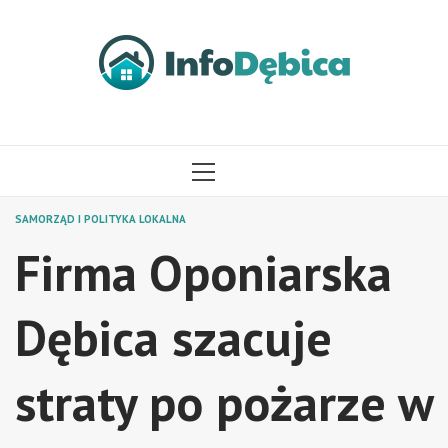
Przejdź
do
treści
MENU
GŁÓWNE
SAMORZĄD I POLITYKA LOKALNA
Firma Oponiarska
Dębica szacuje
straty po pożarze w