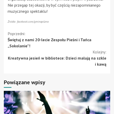
Nie przegap tej okazji, by być częścią niezapomnianego
muzycznego spektaklu!
Źródło: facebook.com/gminapilzno
Kontynuuj
Poprzedni:
Świętuj z nami 20-lecie Zespołu Pieśni i Tańca
czytanie
„Sokolanie”!
Kolejny:
Kreatywna jesień w bibliotece: Dzieci malują na szkle
i kawą
Powiązane wpisy