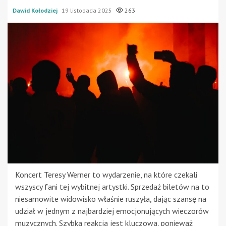
Dawid Kołodziej
19 listopada 2025
263
Koncert Teresy Werner to wydarzenie, na które czekali
wszyscy fani tej wybitnej artystki. Sprzedaż biletów na to
niesamowite widowisko właśnie ruszyła, dając szansę na
udział w jednym z najbardziej emocjonujących wieczorów
muzycznych. Szybka reakcja jest kluczowa, ponieważ