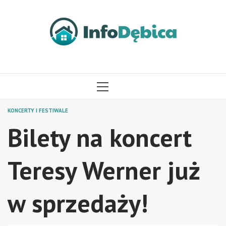
Przejdź
do
treści
MENU
GŁÓWNE
KONCERTY I FESTIWALE
Bilety na koncert
Teresy Werner już
w sprzedaży!