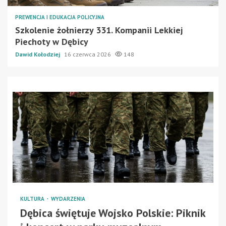
PREWENCJA I EDUKACJA POLICYJNA
Szkolenie żołnierzy 331. Kompanii Lekkiej
Piechoty w Dębicy
Dawid Kołodziej
16 czerwca 2026
148
KULTURA
WYDARZENIA
Dębica świętuje Wojsko Polskie: Piknik