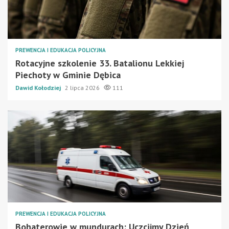
PREWENCJA I EDUKACJA POLICYJNA
Rotacyjne szkolenie 33. Batalionu Lekkiej
Piechoty w Gminie Dębica
Dawid Kołodziej
2 lipca 2026
111
PREWENCJA I EDUKACJA POLICYJNA
Bohaterowie w mundurach: Uczcijmy Dzień