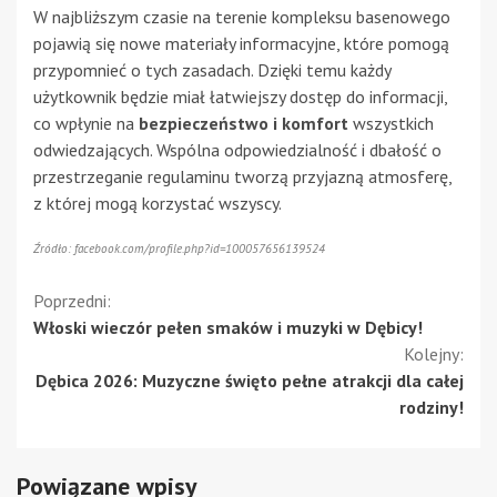
W najbliższym czasie na terenie kompleksu basenowego
pojawią się nowe materiały informacyjne, które pomogą
przypomnieć o tych zasadach. Dzięki temu każdy
użytkownik będzie miał łatwiejszy dostęp do informacji,
co wpłynie na
bezpieczeństwo i komfort
wszystkich
odwiedzających. Wspólna odpowiedzialność i dbałość o
przestrzeganie regulaminu tworzą przyjazną atmosferę,
z której mogą korzystać wszyscy.
Źródło: facebook.com/profile.php?id=100057656139524
Kontynuuj
Poprzedni:
Włoski wieczór pełen smaków i muzyki w Dębicy!
czytanie
Kolejny:
Dębica 2026: Muzyczne święto pełne atrakcji dla całej
rodziny!
Powiązane wpisy