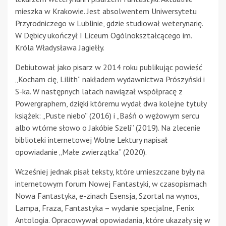
mieszka w Krakowie. Jest absolwentem Uniwersytetu
Przyrodniczego w Lublinie, gdzie studiował weterynarię.
W Dębicy ukończył I Liceum Ogólnokształcącego im.
Króla Władysława Jagiełły.
Debiutował jako pisarz w 2014 roku publikując powieść
„Kocham cię, Lilith” nakładem wydawnictwa Prószyński i
S-ka. W następnych latach nawiązał współpracę z
Powergraphem, dzięki któremu wydał dwa kolejne tytuły
książek: „Puste niebo” (2016) i „Baśń o wężowym sercu
albo wtórne słowo o Jakóbie Szeli” (2019). Na zlecenie
biblioteki internetowej Wolne Lektury napisał
opowiadanie „Małe zwierzątka” (2020).
Wcześniej jednak pisał teksty, które umieszczane były na
internetowym forum Nowej Fantastyki, w czasopismach
Nowa Fantastyka, e-zinach Esensja, Szortal na wynos,
Lampa, Fraza, Fantastyka – wydanie specjalne, Fenix
Antologia. Opracowywał opowiadania, które ukazały się w