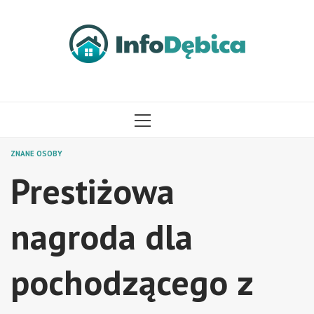
Przejdź
do
treści
MENU
GŁÓWNE
ZNANE OSOBY
Prestiżowa
nagroda dla
pochodzącego z