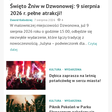
Święto Żniw w Dzwonowej: 9 sierpnia
2026 r. pełne atrakcji!
Dawid Kołodziej
7 sierpnia 2026
4
W malowniczej miejscowości Dzwonowa, już 9
sierpnia 2026 roku o godzinie 15:00, odbędzie się
niezwykłe wydarzenie, które łączy tradycję z
nowoczesnością. „Jużyna – podwieczorek dla...
Czytaj
dalej
KULTURA
WYDARZENIA
Dębica zaprasza na letnią
potańcówkę w sercu miasta!
KULTURA
WYDARZENIA
Piknik Pokoleń w Parku
Słonecznym zakończy się