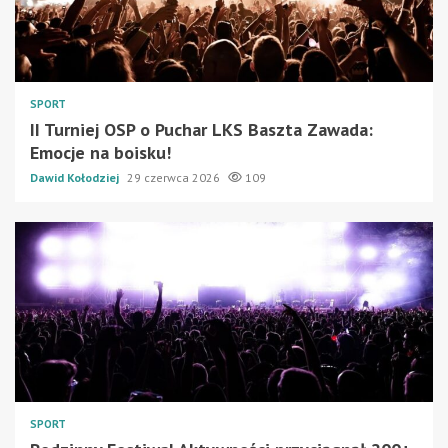
SPORT
II Turniej OSP o Puchar LKS Baszta Zawada:
Emocje na boisku!
Dawid Kołodziej
29 czerwca 2026
109
SPORT