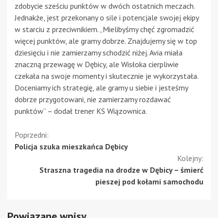
zdobycie sześciu punktów w dwóch ostatnich meczach.
Jednakże, jest przekonany o sile i potencjale swojej ekipy
w starciu z przeciwnikiem. „Mielibyśmy chęć zgromadzić
więcej punktów, ale gramy dobrze. Znajdujemy się w top
dziesięciu i nie zamierzamy schodzić niżej. Avia miała
znaczną przewagę w Dębicy, ale Wisłoka cierpliwie
czekała na swoje momenty i skutecznie je wykorzystała.
Doceniamy ich strategię, ale gramy u siebie i jesteśmy
dobrze przygotowani, nie zamierzamy rozdawać
punktów” – dodał trener KS Wiązownica.
Kontynuuj
Poprzedni:
Policja szuka mieszkańca Dębicy
czytanie
Kolejny:
Straszna tragedia na drodze w Dębicy – śmierć
pieszej pod kołami samochodu
Powiązane wpisy