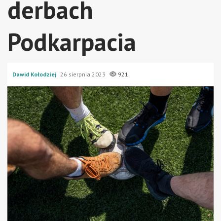
derbach
Podkarpacia
Dawid Kołodziej
26 sierpnia 2023
921