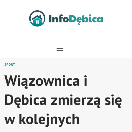
Przejdź
do
treści
MENU
GŁÓWNE
SPORT
Wiązownica i
Dębica zmierzą się
w kolejnych