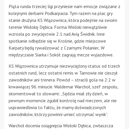
Piąta runda trzeciej ligi przyniesie nam emocje związane z
kolejnymi derbami Podkarpacia. Tym razem na plac gry
stanie drużyna KS Wiązownica, która podejmie na swoim
terenie Wisłokę Dębica. Forma Wisłoki niewątpliwie
wzrosła po zwycięstwie 2:1 nad Avią Świdnik. Inne
spotkanie odbędzie się w Krośnie, gdzie miejscowe
Karpaty będą rywalizować z Czarnymi Połaniec. W
międzyczasie Siarka i Sokół zagrają mecze wyjazdowe.
KS Wiązownica utrzymuje niezwyciężony status od trzech
ostatnich rund, lecz ostatni remis w Tarnowie nie cieszył
zawodników ani trenera. Powód – stracili gola na 2:2 w
krwawiącej 96. minucie. Waldemar Warchoł, szef zespołu,
skomentował to słowami: „Sędzia miał zły dzień, w
pewnym momencie zgubił kontrolę nad meczem, ale nie
usprawiedliwia to faktu, że mamy doświadczonych
zawodników, którzy powinni umieć utrzymać wynik”.
Warchoł docenia osiągnięcia Wisłoki Dębica, zwłaszcza