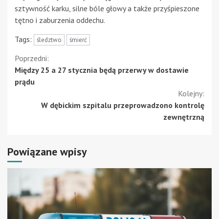
sztywność karku, silne bóle głowy a także przyśpieszone
tętno i zaburzenia oddechu.
Tags:
śledztwo
śmierć
Kontynuuj
Poprzedni:
Między 25 a 27 stycznia będą przerwy w dostawie
czytanie
prądu
Kolejny:
W dębickim szpitalu przeprowadzono kontrolę
zewnętrzną
Powiązane wpisy