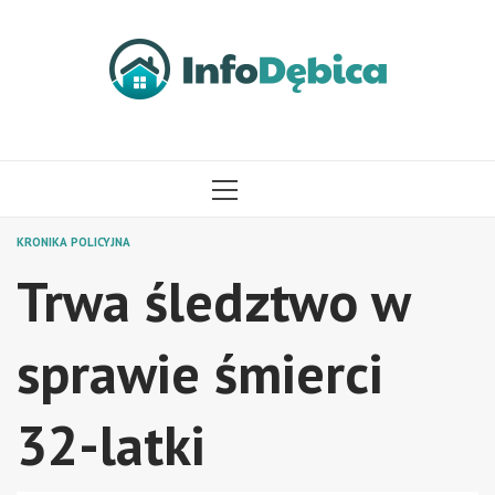
Przejdź
do
treści
MENU
GŁÓWNE
KRONIKA POLICYJNA
Trwa śledztwo w
sprawie śmierci
32-latki