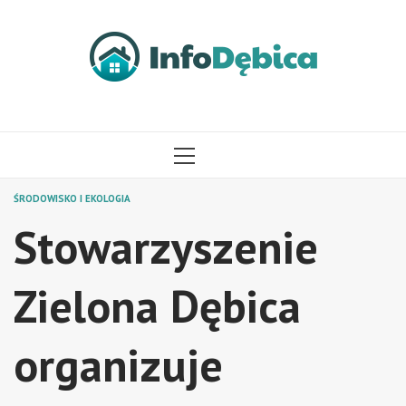
Przejdź
do
treści
MENU
GŁÓWNE
ŚRODOWISKO I EKOLOGIA
Stowarzyszenie
Zielona Dębica
organizuje