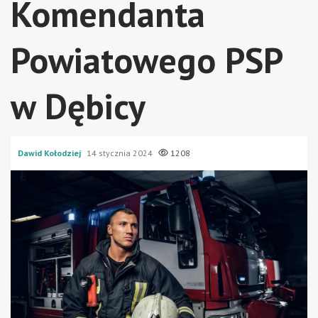
Komendanta
Powiatowego PSP
w Dębicy
Dawid Kołodziej
14 stycznia 2024
1208