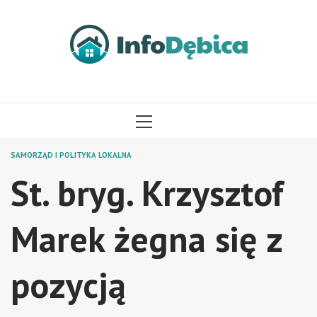
Przejdź
do
treści
MENU
GŁÓWNE
SAMORZĄD I POLITYKA LOKALNA
St. bryg. Krzysztof
Marek żegna się z
pozycją