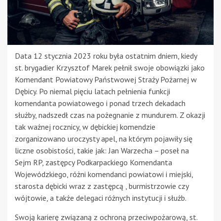
Data 12 stycznia 2023 roku była ostatnim dniem, kiedy
st. brygadier Krzysztof Marek pełnił swoje obowiązki jako
Komendant Powiatowy Państwowej Straży Pożarnej w
Dębicy. Po niemal pięciu latach pełnienia funkcji
komendanta powiatowego i ponad trzech dekadach
służby, nadszedł czas na pożegnanie z mundurem. Z okazji
tak ważnej rocznicy, w dębickiej komendzie
zorganizowano uroczysty apel, na którym pojawiły się
liczne osobistości, takie jak: Jan Warzecha – poseł na
Sejm RP, zastępcy Podkarpackiego Komendanta
Wojewódzkiego, różni komendanci powiatowi i miejski,
starosta dębicki wraz z zastępcą , burmistrzowie czy
wójtowie, a także delegaci różnych instytucji i służb.
Swoją karierę związaną z ochroną przeciwpożarową, st.