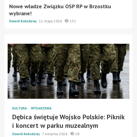
Nowe władze Związku OSP RP w Brzostku
wybrane!
Dawid Kołodziej
11 maja 2026
151
KULTURA
WYDARZENIA
Dębica świętuje Wojsko Polskie: Piknik
i koncert w parku muzealnym
Dawid Kołodziej
7 sierpnia 2026
28