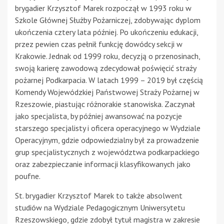
brygadier Krzysztof Marek rozpoczął w 1993 roku w
Szkole Głównej Służby Pożarniczej, zdobywając dyplom
ukończenia cztery lata później. Po ukończeniu edukacji,
przez pewien czas pełnił funkcję dowódcy sekcji w
Krakowie. Jednak od 1999 roku, decyzją o przenosinach,
swoją karierę zawodową zdecydował poświęcić straży
pożarnej Podkarpacia. W latach 1999 – 2019 był częścią
Komendy Wojewódzkiej Państwowej Straży Pożarnej w
Rzeszowie, piastując różnorakie stanowiska. Zaczynał
jako specjalista, by później awansować na pozycje
starszego specjalisty i oficera operacyjnego w Wydziale
Operacyjnym, gdzie odpowiedzialny był za prowadzenie
grup specjalistycznych z województwa podkarpackiego
oraz zabezpieczanie informacji klasyfikowanych jako
poufne.
St. brygadier Krzysztof Marek to także absolwent
studiów na Wydziale Pedagogicznym Uniwersytetu
Rzeszowskiego, gdzie zdobył tytuł magistra w zakresie