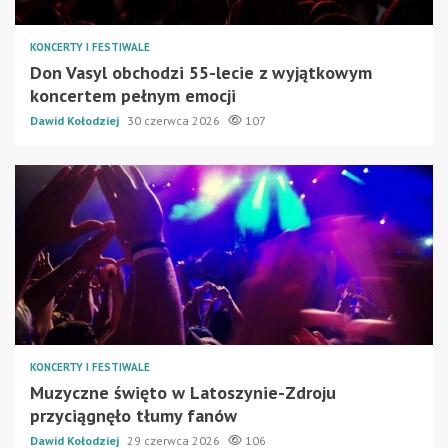
KONCERTY I FESTIWALE
Don Vasyl obchodzi 55-lecie z wyjątkowym
koncertem pełnym emocji
Dawid Kołodziej
30 czerwca 2026
107
KONCERTY I FESTIWALE
Muzyczne święto w Latoszynie-Zdroju
przyciągnęło tłumy fanów
Dawid Kołodziej
29 czerwca 2026
106