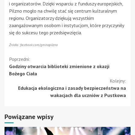
i organizatorów. Dzięki wsparciu z funduszy europejskich,
Pilzno mogło na chwilę stać się centrum kulturalnym
regionu. Organizatorzy dziękują wszystkim
zaangażowanym osobom i instytucjom, które przyczyniły
się do sukcesu tego przedsięwzięcia.
Źródło: facebook.com/gminapilzno
Kontynuuj
Poprzedni:
Godziny otwarcia biblioteki zmienione z okazji
czytanie
Bożego Ciała
Kolejny:
Edukacja ekologiczna i zasady bezpieczeństwa na
wakacjach dla uczniów z Pustkowa
Powiązane wpisy