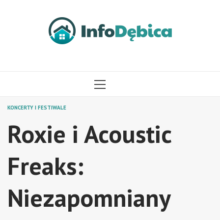
Przejdź
do
treści
MENU
GŁÓWNE
KONCERTY I FESTIWALE
Roxie i Acoustic
Freaks:
Niezapomniany