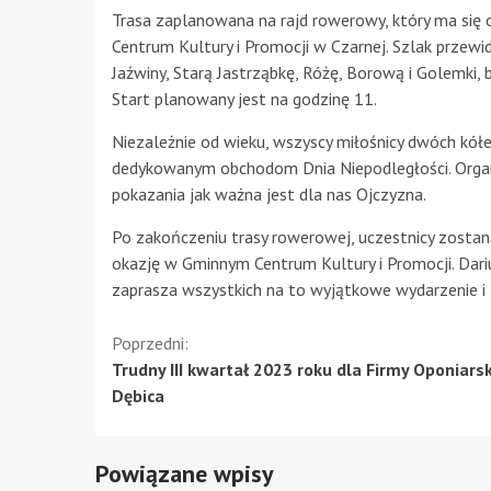
Trasa zaplanowana na rajd rowerowy, który ma się 
Centrum Kultury i Promocji w Czarnej. Szlak przewi
Jaźwiny, Starą Jastrząbkę, Różę, Borową i Golemki, 
Start planowany jest na godzinę 11.
Niezależnie od wieku, wszyscy miłośnicy dwóch kół
dedykowanym obchodom Dnia Niepodległości. Organi
pokazania jak ważna jest dla nas Ojczyzna.
Po zakończeniu trasy rowerowej, uczestnicy zostaną
okazję w Gminnym Centrum Kultury i Promocji. Dari
zaprasza wszystkich na to wyjątkowe wydarzenie i 
Kontynuuj
Poprzedni:
Trudny III kwartał 2023 roku dla Firmy Oponiarsk
czytanie
Dębica
Powiązane wpisy