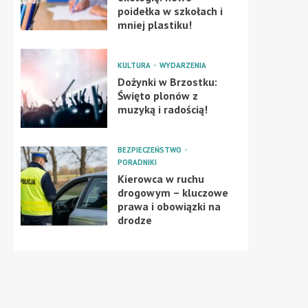
poidełka w szkołach i
mniej plastiku!
KULTURA
WYDARZENIA
Dożynki w Brzostku:
Święto plonów z
muzyką i radością!
BEZPIECZEŃSTWO
PORADNIKI
Kierowca w ruchu
drogowym – kluczowe
prawa i obowiązki na
drodze