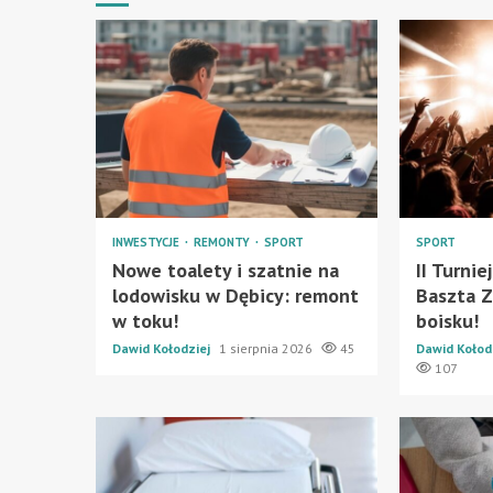
INWESTYCJE
REMONTY
SPORT
SPORT
Nowe toalety i szatnie na
II Turni
lodowisku w Dębicy: remont
Baszta Z
w toku!
boisku!
Dawid Kołodziej
1 sierpnia 2026
45
Dawid Kołod
107