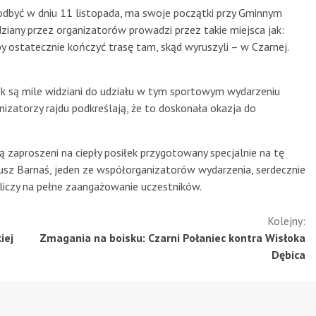
odbyć w dniu 11 listopada, ma swoje początki przy Gminnym
dziany przez organizatorów prowadzi przez takie miejsca jak:
by ostatecznie kończyć trasę tam, skąd wyruszyli – w Czarnej.
ek są mile widziani do udziału w tym sportowym wydarzeniu
zatorzy rajdu podkreślają, że to doskonała okazja do
 zaproszeni na ciepły posiłek przygotowany specjalnie na tę
usz Barnaś, jeden ze współorganizatorów wydarzenia, serdecznie
liczy na pełne zaangażowanie uczestników.
Kolejny:
iej
Zmagania na boisku: Czarni Połaniec kontra Wisłoka
Dębica