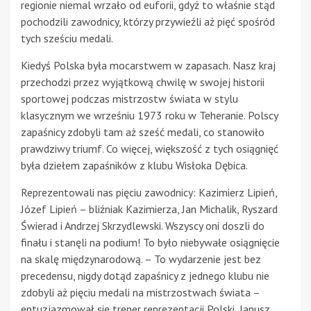
regionie niemal wrzało od euforii, gdyż to właśnie stąd
pochodzili zawodnicy, którzy przywieźli aż pięć spośród
tych sześciu medali.
Kiedyś Polska była mocarstwem w zapasach. Nasz kraj
przechodzi przez wyjątkową chwilę w swojej historii
sportowej podczas mistrzostw świata w stylu
klasycznym we wrześniu 1973 roku w Teheranie. Polscy
zapaśnicy zdobyli tam aż sześć medali, co stanowiło
prawdziwy triumf. Co więcej, większość z tych osiągnięć
była dziełem zapaśników z klubu Wisłoka Dębica.
Reprezentowali nas pięciu zawodnicy: Kazimierz Lipień,
Józef Lipień – bliźniak Kazimierza, Jan Michalik, Ryszard
Świerad i Andrzej Skrzydlewski. Wszyscy oni doszli do
finału i stanęli na podium! To było niebywałe osiągnięcie
na skalę międzynarodową. – To wydarzenie jest bez
precedensu, nigdy dotąd zapaśnicy z jednego klubu nie
zdobyli aż pięciu medali na mistrzostwach świata –
entuzjazmował się trener reprezentacji Polski, Janusz