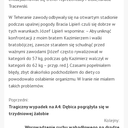
Tracewski.
W Teheranie zawody odbywały się na otwartym stadionie
podczas upalnej pogody. Bracia Lipień czuli się dobrze w
tych warunkach. Józef Lipień wspomina: – Aby uniknąć
konfrontacji z moim bratem Kazimierzem i walki
bratobójczej, zawsze starałem się schudnąć przed
ważnymi zawodami [Józef często rywalizował w
kategorii do 57 kg, podczas gdy Kazimierz walczył w
kategorii do 62 kg – przyp. red.]. Czasami popełniałem
błędy, zbyt drakońsko podchodziłem do diety co
powodowało osłabienie organizmu. W Iranie nie miałem
takich problemów.
Kontynuuj
Poprzedni:
Tragiczny wypadek na A4: Dębica pogrążyła się w
czytanie
trzydniowej żałobie
Kolejny:
Wprowadzenie ruchu wahadłowego na drodze