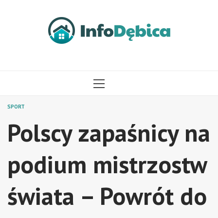
Przejdź
do
treści
MENU
GŁÓWNE
SPORT
Polscy zapaśnicy na
podium mistrzostw
świata – Powrót do