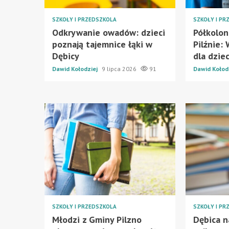
SZKOŁY I PRZEDSZKOLA
SZKOŁY I PR
Odkrywanie owadów: dzieci
Półkolon
poznają tajemnice łąki w
Pilźnie:
Dębicy
dla dziec
Dawid Kołodziej
9 lipca 2026
91
Dawid Kołod
SZKOŁY I PRZEDSZKOLA
SZKOŁY I PR
Młodzi z Gminy Pilzno
Dębica n