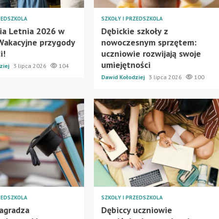
ZEDSZKOLA
SZKOŁY I PRZEDSZKOLA
ia Letnia 2026 w
Dębickie szkoły z
 Wakacyjne przygody
nowoczesnym sprzętem:
i!
uczniowie rozwijają swoje
umiejętności
ziej
3 lipca 2026
104
Dawid Kołodziej
3 lipca 2026
100
ZEDSZKOLA
SZKOŁY I PRZEDSZKOLA
agradza
Dębiccy uczniowie