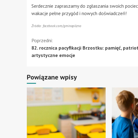
Serdecznie zapraszamy do zgłaszania swoich pocie
wakacje pełne przygód i nowych doświadczeń!
Źródło: facebook.com/gminapilzno
Kontynuuj
Poprzedni:
82. rocznica pacyfikacji Brzostku: pamięć, patrio
czytanie
artystyczne emocje
Powiązane wpisy