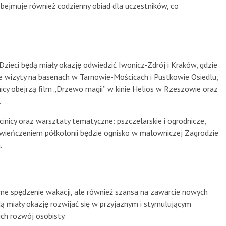
obejmuje również codzienny obiad dla uczestników, co
Dzieci będą miały okazję odwiedzić Iwonicz-Zdrój i Kraków, gdzie
kże wizyty na basenach w Tarnowie-Mościcach i Pustkowie Osiedlu,
icy obejrzą film „Drzewo magii” w kinie Helios w Rzeszowie oraz
.
zcinicy oraz warsztaty tematyczne: pszczelarskie i ogrodnicze,
wieńczeniem półkolonii będzie ognisko w malowniczej Zagrodzie
.
wne spędzenie wakacji, ale również szansa na zawarcie nowych
ędą miały okazję rozwijać się w przyjaznym i stymulującym
ch rozwój osobisty.