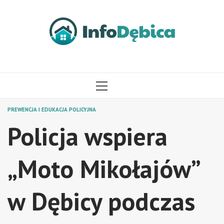
Przejdź
do
treści
MENU
GŁÓWNE
PREWENCJA I EDUKACJA POLICYJNA
Policja wspiera
„Moto Mikołajów”
w Dębicy podczas