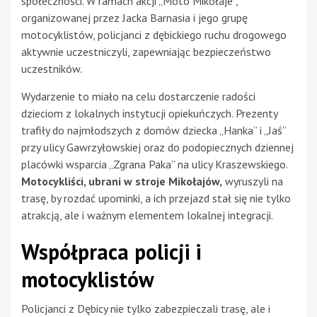
społeczności. W ramach akcji „Moto Mikołaje”,
organizowanej przez Jacka Barnasia i jego grupę
motocyklistów, policjanci z dębickiego ruchu drogowego
aktywnie uczestniczyli, zapewniając bezpieczeństwo
uczestników.
Wydarzenie to miało na celu dostarczenie radości
dzieciom z lokalnych instytucji opiekuńczych. Prezenty
trafiły do najmłodszych z domów dziecka „Hanka” i „Jaś”
przy ulicy Gawrzyłowskiej oraz do podopiecznych dziennej
placówki wsparcia „Zgrana Paka” na ulicy Kraszewskiego.
Motocykliści, ubrani w stroje Mikołajów,
wyruszyli na
trasę, by rozdać upominki, a ich przejazd stał się nie tylko
atrakcją, ale i ważnym elementem lokalnej integracji.
Współpraca policji i
motocyklistów
Policjanci z Dębicy nie tylko zabezpieczali trasę, ale i