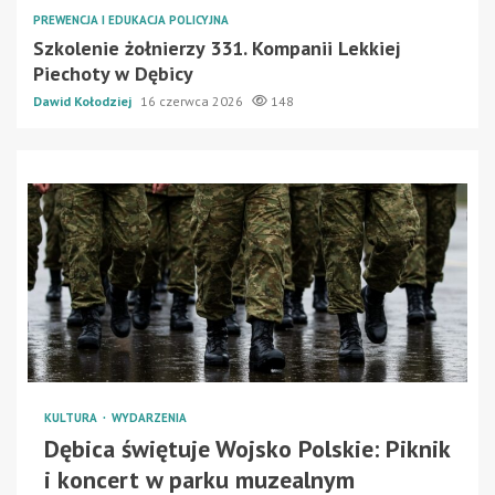
PREWENCJA I EDUKACJA POLICYJNA
Szkolenie żołnierzy 331. Kompanii Lekkiej
Piechoty w Dębicy
Dawid Kołodziej
16 czerwca 2026
148
KULTURA
WYDARZENIA
Dębica świętuje Wojsko Polskie: Piknik
i koncert w parku muzealnym