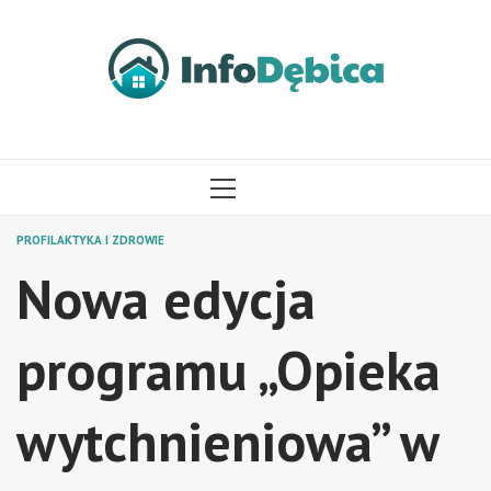
Przejdź
do
treści
MENU
GŁÓWNE
PROFILAKTYKA I ZDROWIE
Nowa edycja
programu „Opieka
wytchnieniowa” w