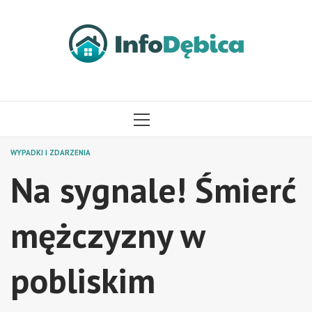
Przejdź
do
treści
MENU
GŁÓWNE
WYPADKI I ZDARZENIA
Na sygnale! Śmierć
mężczyzny w
pobliskim