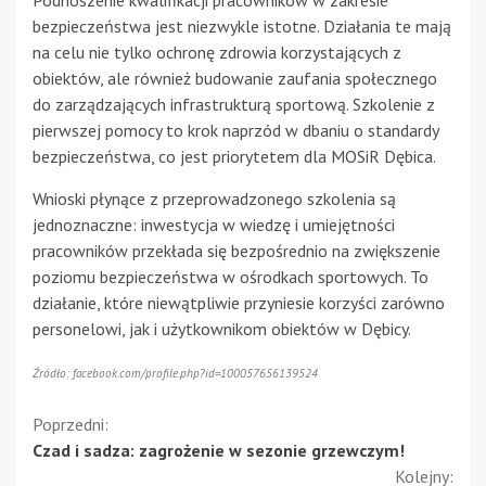
bezpieczeństwa jest niezwykle istotne. Działania te mają
na celu nie tylko ochronę zdrowia korzystających z
obiektów, ale również budowanie zaufania społecznego
do zarządzających infrastrukturą sportową. Szkolenie z
pierwszej pomocy to krok naprzód w dbaniu o standardy
bezpieczeństwa, co jest priorytetem dla MOSiR Dębica.
Wnioski płynące z przeprowadzonego szkolenia są
jednoznaczne: inwestycja w wiedzę i umiejętności
pracowników przekłada się bezpośrednio na zwiększenie
poziomu bezpieczeństwa w ośrodkach sportowych. To
działanie, które niewątpliwie przyniesie korzyści zarówno
personelowi, jak i użytkownikom obiektów w Dębicy.
Źródło: facebook.com/profile.php?id=100057656139524
Kontynuuj
Poprzedni:
Czad i sadza: zagrożenie w sezonie grzewczym!
czytanie
Kolejny: