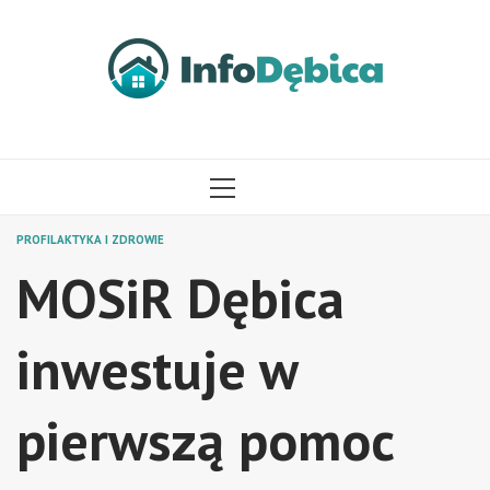
Przejdź
do
treści
MENU
GŁÓWNE
PROFILAKTYKA I ZDROWIE
MOSiR Dębica
inwestuje w
pierwszą pomoc