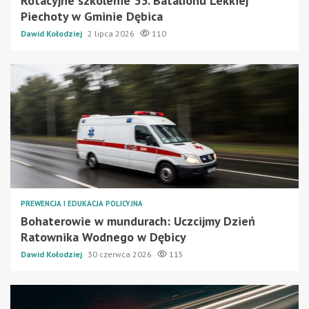
Rotacyjne szkolenie 33. Batalionu Lekkiej
Piechoty w Gminie Dębica
Dawid Kołodziej
2 lipca 2026
110
PREWENCJA I EDUKACJA POLICYJNA
Bohaterowie w mundurach: Uczcijmy Dzień
Ratownika Wodnego w Dębicy
Dawid Kołodziej
30 czerwca 2026
115