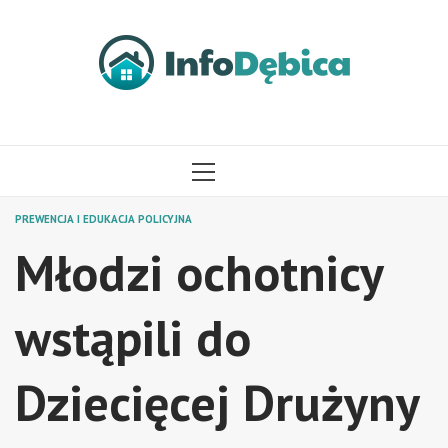
Przejdź
do
treści
MENU
GŁÓWNE
PREWENCJA I EDUKACJA POLICYJNA
Młodzi ochotnicy
wstąpili do
Dziecięcej Drużyny