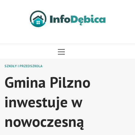
Przejdź
do
treści
MENU
GŁÓWNE
SZKOŁY I PRZEDSZKOLA
Gmina Pilzno
inwestuje w
nowoczesną