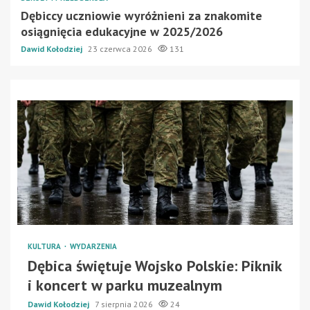
Dębiccy uczniowie wyróżnieni za znakomite
osiągnięcia edukacyjne w 2025/2026
Dawid Kołodziej
23 czerwca 2026
131
KULTURA
WYDARZENIA
Dębica świętuje Wojsko Polskie: Piknik
i koncert w parku muzealnym
Dawid Kołodziej
7 sierpnia 2026
24