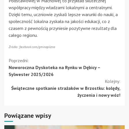
Podstawowej w Machowej to przykład skutecznej
współpracy między władzami lokalnymi a centralnymi.
Dzięki temu, uczniowie zyskali lepsze warunki do nauki, a
społeczność lokalna zyskała na jakości edukacji, co z
czasem z pewnością przyniesie pozytywne rezultaty dla
całego regionu.
Źródło: facebook.com/gminapilzno
Kontynuuj
Poprzedni:
Noworoczna Dyskoteka na Rynku w Dębicy –
czytanie
Sylwester 2025/2026
Kolejny:
Świąteczne spotkanie strażaków w Brzostku: kolędy,
życzenia i nowy wóz!
Powiązane wpisy