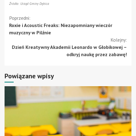
Źródło: Urząd Gminy Dębica
Kontynuuj
Poprzedni:
Roxie i Acoustic Freaks: Niezapomniany wieczór
czytanie
muzyczny w Pilźnie
Kolejny:
Dzień Kreatywny Akademii Leonardo w Głobikowej –
odkryj naukę przez zabawę!
Powiązane wpisy