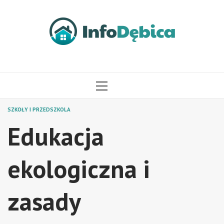
Przejdź
do
treści
MENU
GŁÓWNE
SZKOŁY I PRZEDSZKOLA
Edukacja
ekologiczna i
zasady