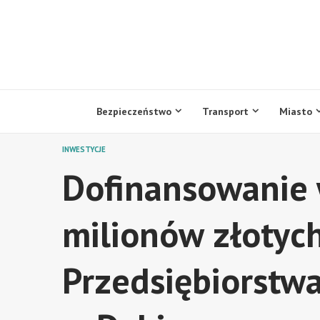
Przejdź
do
treści
Bezpieczeństwo
Transport
Miasto
INWESTYCJE
Dofinansowanie 
milionów złotych
Przedsiębiorstwa