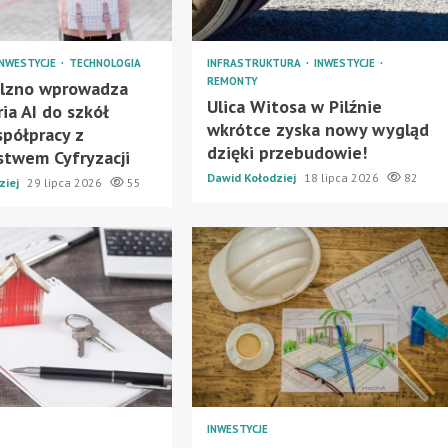
INWESTYCJE
TECHNOLOGIA
INFRASTRUKTURA
INWESTYCJE
REMONTY
ilzno wprowadza
Ulica Witosa w Pilźnie
ria AI do szkół
wkrótce zyska nowy wygląd
spółpracy z
dzięki przebudowie!
stwem Cyfryzacji
Dawid Kołodziej
18 lipca 2026
82
ziej
29 lipca 2026
55
INWESTYCJE