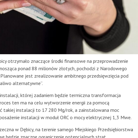
ębicy otrzymało znaczące środki finansowe na przeprowadzenie
ynosząca ponad 88 milionów złotych, pochodzi z Narodowego
 Planowane jest zrealizowanie ambitnego przedsięwzięcia pod
aliwo alternatywne”.
nstalacji, której zadaniem będzie termiczna transformacja
oces ten ma na celu wytworzenie energii za pomocą
takiej instalacji to 17 280 Mg/rok, a zainstalowana moc
posażenie instalacji w moduł ORC o mocy elektrycznej 1,3 Mwe.
 Rzeczna w Dębicy, na terenie samego Miejskiego Przedsiębiorstwa
iwe będzie znaczne ograniczenie potencjalnych strat