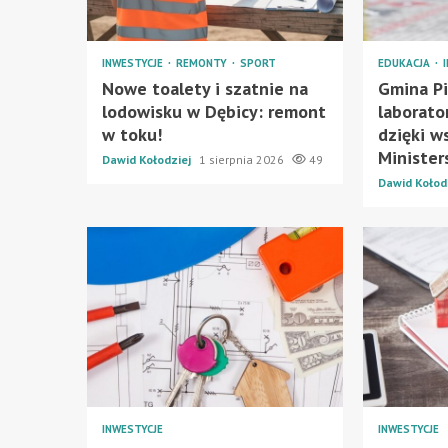
INWESTYCJE
REMONTY
SPORT
EDUKACJA
Nowe toalety i szatnie na
Gmina P
lodowisku w Dębicy: remont
laborato
w toku!
dzięki w
Minister
Dawid Kołodziej
1 sierpnia 2026
49
Dawid Kołod
INWESTYCJE
INWESTYCJE