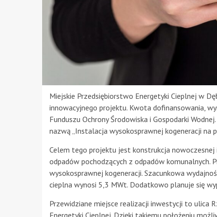
Miejskie Przedsiębiorstwo Energetyki Cieplnej w D
innowacyjnego projektu. Kwota dofinansowania, w
Funduszu Ochrony Środowiska i Gospodarki Wodnej.
nazwą „Instalacja wysokosprawnej kogeneracji na p
Celem tego projektu jest konstrukcja nowoczesnej i
odpadów pochodzących z odpadów komunalnych. Pr
wysokosprawnej kogeneracji. Szacunkowa wydajność 
cieplna wynosi 5,3 MWt. Dodatkowo planuje się wy
Przewidziane miejsce realizacji inwestycji to ulica
Energetyki Cieplnej. Dzięki takiemu położeniu możl