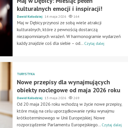
Maj w Dębicy: Miesiąc pełen
kulturalnych emocji i inspiracji!
Dawid Kołodziej
14 maja 2026
164
Maj w Dębicy przynosi ze sobą wiele atrakcji
kulturalnych, które z pewnością dostarczą
niezapomnianych wrażeń. W harmonogramie wydarzeń
każdy znajdzie coś dla siebie – od...
Czytaj dalej
TURYSTYKA
Nowe przepisy dla wynajmujących
obiekty noclegowe od maja 2026 roku
Dawid Kołodziej
13 maja 2026
269
Od 20 maja 2026 roku wchodzą w życie nowe przepisy,
które mają na celu uporządkowanie rynku wynajmu
krótkoterminowego w Unii Europejskiej. Nowe
rozporządzenie Parlamentu Europejskiego...
Czytaj dalej