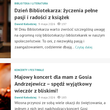
BIBLIOTEKA I LITERATURA
Dzień Bibliotekarza: życzenia pełne
pasji i radości z książek
Dawid Kołodziej
9 maja 2026
197
W Dniu Bibliotekarza warto zwrócić szczególną uwagę
na ogromną rolę bibliotekarzy i bibliotekarek w naszym
społeczeństwie. To oni, z niezwykłą pasją i
zaangażowaniem, codziennie dbają...
Czytaj dalej
KONCERTY I FESTIWALE
Majowy koncert dla mam z Gosia
Andrzejewicz – spędź wyjątkowy
wieczór z bliskimi!
Dawid Kołodziej
9 maja 2026
183
Wiosna przynosi ze sobą wiele okazji do świętowania, a
jednym z nich jest nadchodzący koncert Gosi