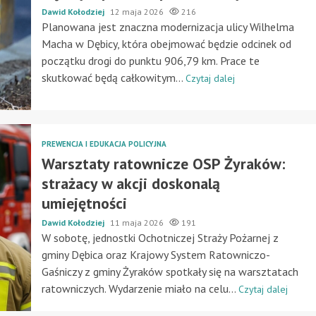
Dawid Kołodziej
12 maja 2026
216
Planowana jest znaczna modernizacja ulicy Wilhelma
Macha w Dębicy, która obejmować będzie odcinek od
początku drogi do punktu 906,79 km. Prace te
skutkować będą całkowitym...
Czytaj dalej
PREWENCJA I EDUKACJA POLICYJNA
Warsztaty ratownicze OSP Żyraków:
strażacy w akcji doskonalą
umiejętności
Dawid Kołodziej
11 maja 2026
191
W sobotę, jednostki Ochotniczej Straży Pożarnej z
gminy Dębica oraz Krajowy System Ratowniczo-
Gaśniczy z gminy Żyraków spotkały się na warsztatach
ratowniczych. Wydarzenie miało na celu...
Czytaj dalej